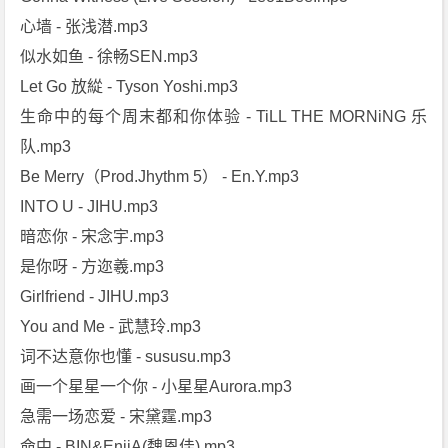
心墙 - 张浅潜.mp3
似水如鱼 - 徐畅SEN.mp3
Let Go 放緃 - Tyson Yoshi.mp3
生命中的每个周末都和你体验 - TiLL THE MORNiNG 乐
队.mp3
Be Merry（Prod.Jhythm 5） - En.Y.mp3
INTO U - JIHU.mp3
暗恋你 - 宋念宇.mp3
是你呀 - 方迩羲.mp3
Girlfriend - JIHU.mp3
You and Me - 武慧玲.mp3
词不达意你也懂 - sususu.mp3
画一个星星一个你 - 小星星Aurora.mp3
急需一场恋爱 - 宋黛霆.mp3
命中 - BIN&EnjiA(魏恩佳).mp3