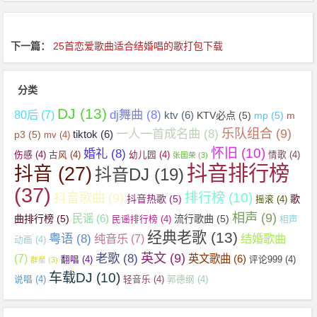
下一篇：
25首恋爱歌曲适合结婚唱的歌打包下载
分类
DJ
(13)
dj舞曲
(8)
80后
(7)
ktv
(6)
KTV必点
(5)
mp
(5)
m
乐队组合
(9)
一人一首成名曲
(8)
tiktok
(6)
p3
(5)
mv
(4)
怀旧
(10)
婚礼
(8)
伤感
(4)
古风
(4)
幼儿园
(4)
情歌
(4)
张国荣
(3)
抖音排行榜
抖音
(27)
抖音DJ
(19)
(37)
抖音歌曲
(9)
排行榜
(10)
抖音热歌
(5)
歌
摇滚
(4)
相声
(9)
民谣
(6)
曲排行榜
(5)
流行歌曲
(5)
民谣排行榜
(4)
相声
经典老歌
(13)
粤语
(8)
纯音乐
(7)
结婚歌曲
动画
(4)
英文
(9)
老歌
(8)
(7)
英文歌曲
(6)
翻唱
(4)
评论999
(4)
群星
(3)
车载DJ
(10)
说唱
(4)
轻音乐
(4)
郭德纲
(4)