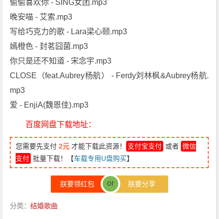
偷偷喜欢你 - SING女团.mp3
晚安喵 - 艾索.mp3
写给巧克力的歌 - Lara梁心颐.mp3
嫣橙色 - 封茗囧菌.mp3
你只是还不知道 - 宋念宇.mp3
CLOSE（feat.Aubrey杨航） - Ferdy刘林枫&Aubrey杨航.
mp3
爱 - EnjiA(魏恩佳).mp3
百度网盘下载地址：
您需要先支付
2元
才能下载此资源！
支付宝支付
或者
微信
支付
批量下载！【
车载专用U盘购买
】
or
朕要领红包
朕要分享
分类：
结婚歌曲