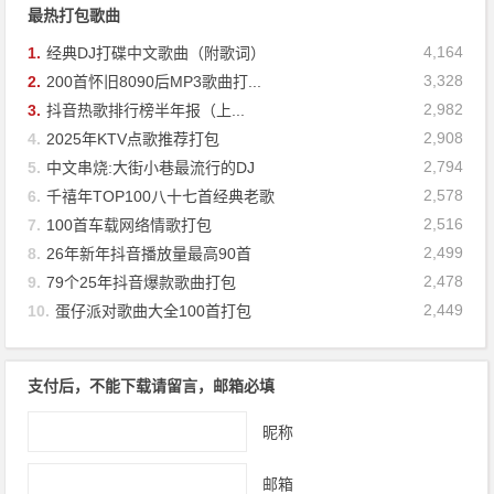
最热打包歌曲
4,164
1.
经典DJ打碟中文歌曲（附歌词）
3,328
2.
200首怀旧8090后MP3歌曲打...
2,982
3.
抖音热歌排行榜半年报（上...
2,908
4.
2025年KTV点歌推荐打包
2,794
5.
中文串烧:大街小巷最流行的DJ
2,578
6.
千禧年TOP100八十七首经典老歌
2,516
7.
100首车载网络情歌打包
2,499
8.
26年新年抖音播放量最高90首
2,478
9.
79个25年抖音爆款歌曲打包
2,449
10.
蛋仔派对歌曲大全100首打包
支付后，不能下载请留言，邮箱必填
昵称
邮箱