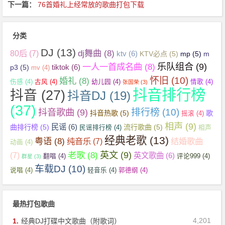
下一篇：
76首婚礼上经常放的歌曲打包下载
分类
DJ
(13)
dj舞曲
(8)
80后
(7)
ktv
(6)
KTV必点
(5)
mp
(5)
m
乐队组合
(9)
一人一首成名曲
(8)
tiktok
(6)
p3
(5)
mv
(4)
怀旧
(10)
婚礼
(8)
伤感
(4)
古风
(4)
幼儿园
(4)
情歌
(4)
张国荣
(3)
抖音排行榜
抖音
(27)
抖音DJ
(19)
(37)
抖音歌曲
(9)
排行榜
(10)
抖音热歌
(5)
歌
摇滚
(4)
相声
(9)
民谣
(6)
曲排行榜
(5)
流行歌曲
(5)
民谣排行榜
(4)
相声
经典老歌
(13)
粤语
(8)
纯音乐
(7)
结婚歌曲
动画
(4)
英文
(9)
老歌
(8)
(7)
英文歌曲
(6)
翻唱
(4)
评论999
(4)
群星
(3)
车载DJ
(10)
说唱
(4)
轻音乐
(4)
郭德纲
(4)
最热打包歌曲
4,201
1.
经典DJ打碟中文歌曲（附歌词）