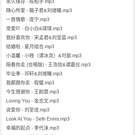
永久保存 - 陈柏宇.mp3
随心所爱 - 箱子君&刘增瞳.mp3
一首情歌 - 庞宁.mp3
宠爱吖 - 白小白&球球.mp3
我好喜欢你 - 宋孟君&刘宝蓝.mp3
结婚啦 - 星月组合.mp3
小温馨 - 小贱（谭冰尧）&可歆.mp3
陪着你走 (合唱版) - 王浩信&谭嘉仪.mp3
毕业季 - 邓轩&刘增瞳.mp3
我都跟你走 - 程璧.mp3
今生感谢你 - 王韵壹.mp3
Loving You - 金志文.mp3
说爱你 - 刘至佳.mp3
Look At You - Seth Ennis.mp3
幸福的起点 - 李代沫.mp3