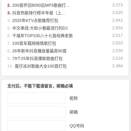
3,373
2.
200首怀旧8090后MP3歌曲打...
3,025
3.
抖音热歌排行榜半年报（上...
2,942
4.
2025年KTV点歌推荐打包
2,834
5.
中文串烧:大街小巷最流行的DJ
2,617
6.
千禧年TOP100八十七首经典老歌
2,553
7.
100首车载网络情歌打包
2,530
8.
26年新年抖音播放量最高90首
2,518
9.
79个25年抖音爆款歌曲打包
2,484
10.
蛋仔派对歌曲大全100首打包
支付后，不能下载请留言，邮箱必填
昵称
邮箱
QQ号码