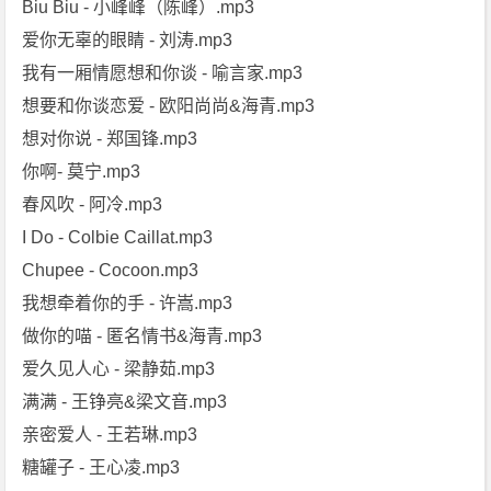
Biu Biu - 小峰峰（陈峰）.mp3
爱你无辜的眼睛 - 刘涛.mp3
我有一厢情愿想和你谈 - 喻言家.mp3
想要和你谈恋爱 - 欧阳尚尚&海青.mp3
想对你说 - 郑国锋.mp3
你啊- 莫宁.mp3
春风吹 - 阿冷.mp3
I Do - Colbie Caillat.mp3
Chupee - Cocoon.mp3
我想牵着你的手 - 许嵩.mp3
做你的喵 - 匿名情书&海青.mp3
爱久见人心 - 梁静茹.mp3
满满 - 王铮亮&梁文音.mp3
亲密爱人 - 王若琳.mp3
糖罐子 - 王心凌.mp3