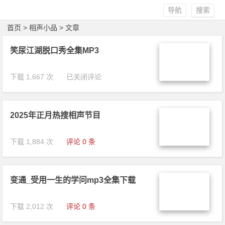
导航
搜索
首页
>
相声小品
> 文章
笑尿江湖脱口秀全集MP3
下载 1,667 次
笑尿江湖脱
已关闭评论
口秀全集MP
3
2025年正月热搜相声节目
下载 1,884 次
评论 0 条
变通_受用一生的学问mp3全集下载
下载 2,012 次
评论 0 条