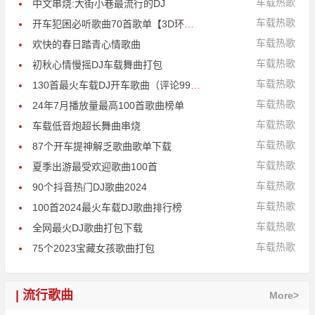
车载热歌
中文串烧:大街小巷最流行的DJ
车载热歌
开车犯困必听歌曲70首歌单【3D环绕带歌词】
车载热歌
欢快的春日踏青心情歌曲
车载热歌
初秋心情慢摇DJ车载舞曲打包
车载热歌
130首最火车载DJ开车歌曲（评论999）
车载热歌
24年7月播放量最高100首歌曲榜单
车载热歌
车载低音炮超长舞曲串烧
车载热歌
87个开车提神解乏歌曲歌单下载
车载热歌
夏季出游最受欢迎歌曲100首
车载热歌
90个抖音热门DJ歌曲2024
车载热歌
100首2024最火车载DJ歌曲排行榜
车载热歌
全网最火DJ歌曲打包下载
车载热歌
75个2023宝藏女孩歌曲打包
| 流行歌曲
More>