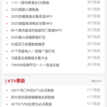
流行歌曲
一人一首经典港台CD歌曲
流行歌曲
2024情歌火爆歌曲
流行歌曲
2025热梗歌曲合集高清MP3
流行歌曲
2025谢霆锋演唱会全集MP3
流行歌曲
85个乘风破浪的姐姐热门歌曲MP3
流行歌曲
2025最火结婚歌曲打包
流行歌曲
50首百万收藏歌曲推荐
流行歌曲
47个明星每人一首推广曲打包
流行歌曲
冯提莫全部翻唱合集大全
流行歌曲
708090经典怀旧一人一首成名曲
| KTV歌曲
More>
KTV歌曲
100个热门90后KTV必点歌曲
KTV歌曲
郑大钱伤感烟嗓翻唱全部歌曲
KTV歌曲
40个KTV90后男生必点歌曲