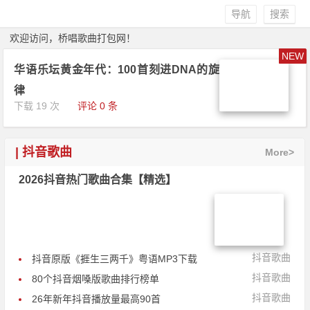
导航
搜索
欢迎访问，桥唱歌曲打包网！
NEW
华语乐坛黄金年代：100首刻进DNA的旋
律
下载 19 次
评论 0 条
| 抖音歌曲
More>
2026抖音热门歌曲合集【精选】
抖音歌曲
抖音原版《捱生三两千》粤语MP3下载
抖音歌曲
80个抖音烟嗓版歌曲排行榜单
抖音歌曲
26年新年抖音播放量最高90首