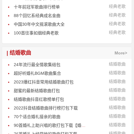
经典老歌
十年前冠军歌曲排行榜单
经典老歌
88个回忆系经典成名金曲
经典老歌
中国30年中文摇滚歌曲大全
经典老歌
100首往事如烟经典老歌
| 结婚歌曲
More>
结婚歌曲
24年流行最全情歌集结包
结婚歌曲
超好听婚礼BGM歌曲集合
结婚歌曲
2023爆红抖音常用结婚歌曲打包
结婚歌曲
甜蜜的最新结婚歌曲打包
结婚歌曲
结婚歌曲抖音红歌榜单打包
结婚歌曲
2022抖音结婚歌曲排行榜打包下载
结婚歌曲
70个适合婚礼接亲的歌曲
结婚歌曲
90首婚礼上助兴唱的歌打包下载【婚礼歌单】
结婚歌曲