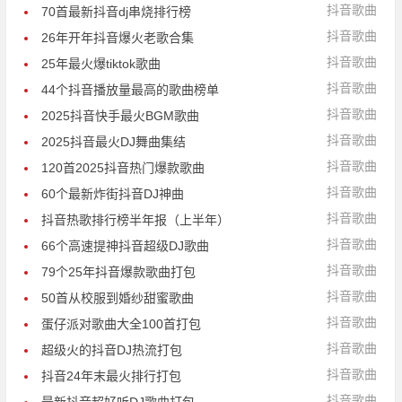
抖音歌曲
70首最新抖音dj串烧排行榜
抖音歌曲
26年开年抖音爆火老歌合集
抖音歌曲
25年最火爆tiktok歌曲
抖音歌曲
44个抖音播放量最高的歌曲榜单
抖音歌曲
2025抖音快手最火BGM歌曲
抖音歌曲
2025抖音最火DJ舞曲集结
抖音歌曲
120首2025抖音热门爆款歌曲
抖音歌曲
60个最新炸街抖音DJ神曲
抖音歌曲
抖音热歌排行榜半年报（上半年）
抖音歌曲
66个高速提神抖音超级DJ歌曲
抖音歌曲
79个25年抖音爆款歌曲打包
抖音歌曲
50首从校服到婚纱甜蜜歌曲
抖音歌曲
蛋仔派对歌曲大全100首打包
抖音歌曲
超级火的抖音DJ热流打包
抖音歌曲
抖音24年末最火排行打包
抖音歌曲