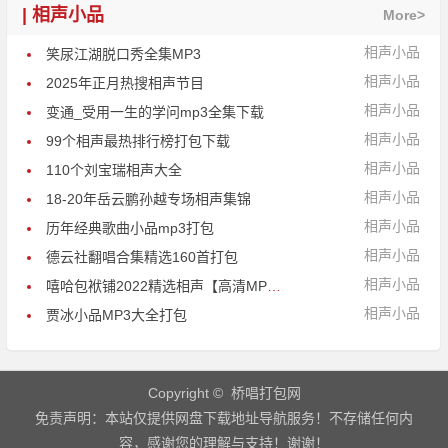
| 相声小品
More>
相声小品
笑尿江湖脱口秀全集MP3
相声小品
2025年正月热搜相声节目
相声小品
变通_受用一生的学问mp3全集下载
相声小品
99个相声最热排行榜打包下载
相声小品
110个刘宝瑞相声大全
相声小品
18-20年岳云鹏孙越专场相声集锦
相声小品
历年经典歌曲小品mp3打包
相声小品
德云社翻唱合集精选160首打包
相声小品
嘻哈包袱铺2022精选相声【高清MP3】
相声小品
贾冰小品MP3大全打包
Copyright © 桥唱打包网
免责声明：本站仅提供网盘下载地址导航服务！不存储任何内
容，感谢您的理解与支持！谢谢！