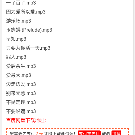
一了百了.mp3
因为爱所以爱.mp3
游乐场.mp3
玉蝴蝶 (Prelude).mp3
早知.mp3
只要为你活一天.mp3
罪人.mp3
爱后余生.mp3
爱最大.mp3
边走边爱.mp3
别来无恙.mp3
不是定理.mp3
不要说谎.mp3
百度网盘下载地址：
您需要先支付
2元
才能下载此资源！
支付宝支付
或者
微信