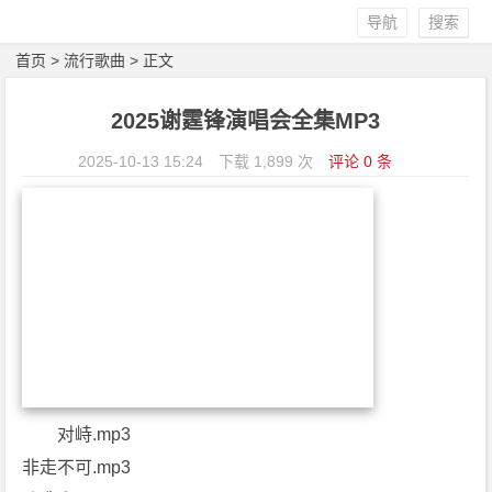
导航
搜索
首页
>
流行歌曲
> 正文
2025谢霆锋演唱会全集MP3
2025-10-13 15:24
下载 1,899 次
评论 0 条
对峙.mp3
非走不可.mp3