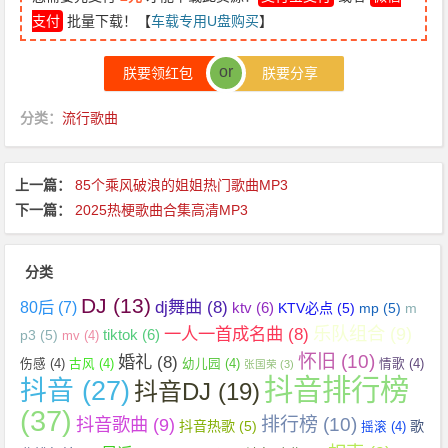
支付
批量下载！【
车载专用U盘购买
】
or
朕要领红包
朕要分享
分类：
流行歌曲
上一篇：
85个乘风破浪的姐姐热门歌曲MP3
下一篇：
2025热梗歌曲合集高清MP3
分类
DJ
(13)
dj舞曲
(8)
80后
(7)
ktv
(6)
KTV必点
(5)
mp
(5)
m
乐队组合
(9)
一人一首成名曲
(8)
tiktok
(6)
p3
(5)
mv
(4)
怀旧
(10)
婚礼
(8)
伤感
(4)
古风
(4)
幼儿园
(4)
情歌
(4)
张国荣
(3)
抖音排行榜
抖音
(27)
抖音DJ
(19)
(37)
抖音歌曲
(9)
排行榜
(10)
抖音热歌
(5)
歌
摇滚
(4)