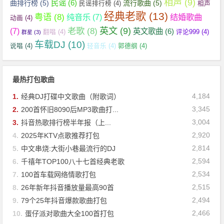
相声
(9)
民谣
(6)
曲排行榜
(5)
流行歌曲
(5)
民谣排行榜
(4)
相声
经典老歌
(13)
粤语
(8)
纯音乐
(7)
结婚歌曲
动画
(4)
英文
(9)
老歌
(8)
(7)
英文歌曲
(6)
翻唱
(4)
评论999
(4)
群星
(3)
车载DJ
(10)
说唱
(4)
轻音乐
(4)
郭德纲
(4)
最热打包歌曲
4,184
1.
经典DJ打碟中文歌曲（附歌词）
3,345
2.
200首怀旧8090后MP3歌曲打...
3,004
3.
抖音热歌排行榜半年报（上...
2,920
4.
2025年KTV点歌推荐打包
2,814
5.
中文串烧:大街小巷最流行的DJ
2,594
6.
千禧年TOP100八十七首经典老歌
2,534
7.
100首车载网络情歌打包
2,515
8.
26年新年抖音播放量最高90首
2,494
9.
79个25年抖音爆款歌曲打包
2,466
10.
蛋仔派对歌曲大全100首打包