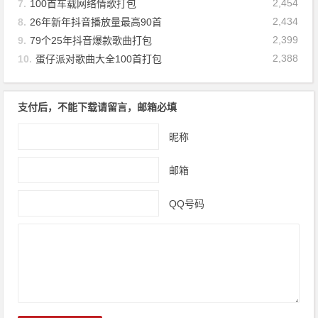
2,454
7.
100首车载网络情歌打包
2,434
8.
26年新年抖音播放量最高90首
2,399
9.
79个25年抖音爆款歌曲打包
2,388
10.
蛋仔派对歌曲大全100首打包
支付后，不能下载请留言，邮箱必填
昵称
邮箱
QQ号码