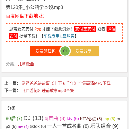
第120集_小公鸡学本领.mp3
百度网盘下载地址：
您需要先支付
2元
才能下载此资源！
支付宝支付
或者
微信
支付
批量下载！【
车载专用U盘购买
】
or
朕要领红包
朕要分享
分类：
儿童歌曲
上一篇：
浩然爸爸讲故事《上下五千年》全集高清MP3下载
下一篇：
《西游记》睡前故事mp3全集
分类
DJ
(13)
dj舞曲
(8)
80后
(7)
ktv
(6)
KTV必点
(5)
mp
(5)
m
乐队组合
(9)
一人一首成名曲
(8)
tiktok
(6)
p3
(5)
mv
(4)