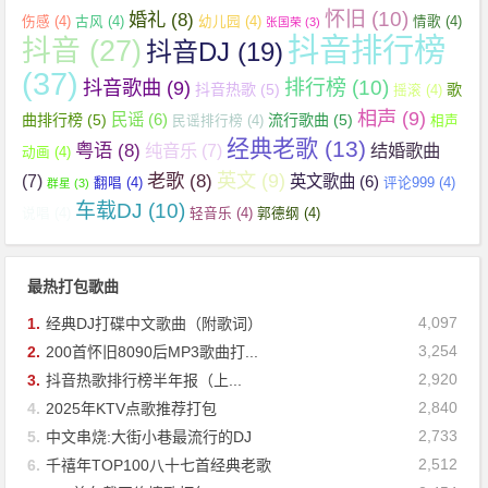
怀旧
(10)
婚礼
(8)
伤感
(4)
古风
(4)
幼儿园
(4)
情歌
(4)
张国荣
(3)
抖音排行榜
抖音
(27)
抖音DJ
(19)
(37)
抖音歌曲
(9)
排行榜
(10)
抖音热歌
(5)
歌
摇滚
(4)
相声
(9)
民谣
(6)
曲排行榜
(5)
流行歌曲
(5)
民谣排行榜
(4)
相声
经典老歌
(13)
粤语
(8)
纯音乐
(7)
结婚歌曲
动画
(4)
英文
(9)
老歌
(8)
(7)
英文歌曲
(6)
翻唱
(4)
评论999
(4)
群星
(3)
车载DJ
(10)
说唱
(4)
轻音乐
(4)
郭德纲
(4)
最热打包歌曲
4,097
1.
经典DJ打碟中文歌曲（附歌词）
3,254
2.
200首怀旧8090后MP3歌曲打...
2,920
3.
抖音热歌排行榜半年报（上...
2,840
4.
2025年KTV点歌推荐打包
2,733
5.
中文串烧:大街小巷最流行的DJ
2,512
6.
千禧年TOP100八十七首经典老歌