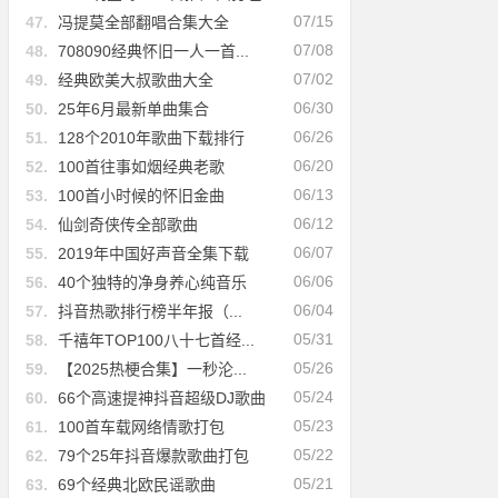
07/15
47.
冯提莫全部翻唱合集大全
07/08
48.
708090经典怀旧一人一首...
07/02
49.
经典欧美大叔歌曲大全
06/30
50.
25年6月最新单曲集合
06/26
51.
128个2010年歌曲下载排行
06/20
52.
100首往事如烟经典老歌
06/13
53.
100首小时候的怀旧金曲
06/12
54.
仙剑奇侠传全部歌曲
06/07
55.
2019年中国好声音全集下载
06/06
56.
40个独特的净身养心纯音乐
06/04
57.
抖音热歌排行榜半年报（...
05/31
58.
千禧年TOP100八十七首经...
05/26
59.
【2025热梗合集】一秒沦...
05/24
60.
66个高速提神抖音超级DJ歌曲
05/23
61.
100首车载网络情歌打包
05/22
62.
79个25年抖音爆款歌曲打包
05/21
63.
69个经典北欧民谣歌曲