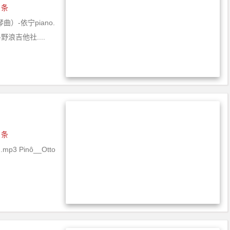
 条
）-依宁piano.
野浪吉他社....
 条
.mp3 Pinô__Otto