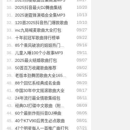
29.
2025热梗歌曲合集高清MP3
10/20
30.
2025抖音最火DJ舞曲集结
10/13
31.
2025谢霆锋演唱会全集MP3
10/10
32.
120首2025抖音热门爆款歌曲
09/27
33.
mc九局喊麦歌曲大全打包
09/22
34.
十年前冠军歌曲排行榜单
09/16
35.
85个乘风破浪的姐姐热门...
09/11
36.
儿童入睡100个小故事MP3
09/07
37.
2025最火结婚歌曲打包
09/02
38.
50首百万收藏歌曲推荐
08/25
39.
老版本劲舞团歌曲大全165...
08/20
40.
88个回忆系经典成名金曲
08/17
41.
中国30年中文摇滚歌曲大全
08/11
42.
24年流行最全情歌集结包
08/09
43.
经典DJ打碟中文歌曲（附...
08/05
44.
60个最新炸街抖音DJ神曲
08/01
45.
40个KTV90后男生必点歌曲
07/21
46.
47个明星每人一首推广曲打包