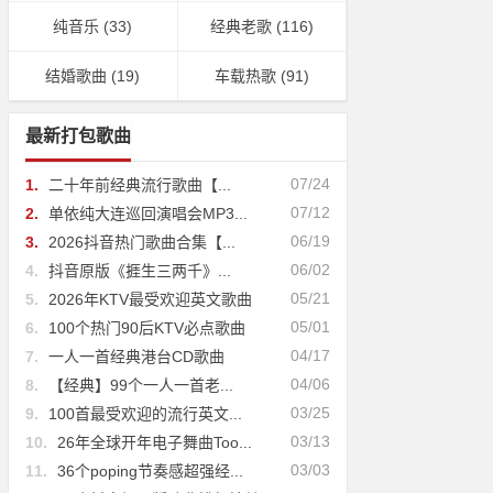
纯音乐
(33)
经典老歌
(116)
结婚歌曲
(19)
车载热歌
(91)
最新打包歌曲
07/24
1.
二十年前经典流行歌曲【...
07/12
2.
单依纯大连巡回演唱会MP3...
06/19
3.
2026抖音热门歌曲合集【...
06/02
4.
抖音原版《捱生三两千》...
05/21
5.
2026年KTV最受欢迎英文歌曲
05/01
6.
100个热门90后KTV必点歌曲
04/17
7.
一人一首经典港台CD歌曲
04/06
8.
【经典】99个一人一首老...
03/25
9.
100首最受欢迎的流行英文...
03/13
10.
26年全球开年电子舞曲Too...
03/03
11.
36个poping节奏感超强经...