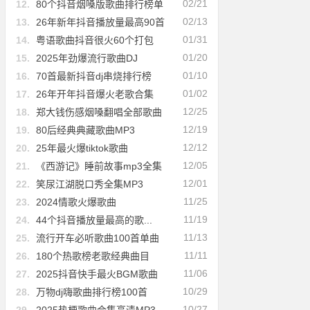
02/21
12.
80个抖音烟嗓版歌曲排行榜单
02/13
13.
26年新年抖音播放量最高90首
01/31
14.
粤语歌曲抖音很火60个打包
01/20
15.
2025年劲爆流行歌曲DJ
01/10
16.
70首最新抖音dj串烧排行榜
01/02
17.
26年开年抖音爆火老歌合集
12/25
18.
郑大钱伤感烟嗓翻唱全部歌曲
12/19
19.
80后经典典藏歌曲MP3
12/12
20.
25年最火爆tiktok歌曲
12/05
21.
《西游记》睡前故事mp3全集
12/01
22.
笑尿江湖脱口秀全集MP3
11/25
23.
2024情歌火爆歌曲
11/19
24.
44个抖音播放量最高的歌...
11/13
25.
流行开车必听歌曲100首单曲
11/11
26.
180个热歌榜老歌经典曲目
11/06
27.
2025抖音快手最火BGM歌曲
10/29
28.
万物dj嗨歌曲排行榜100首
10/27