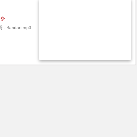
 条
 - Bandari.mp3