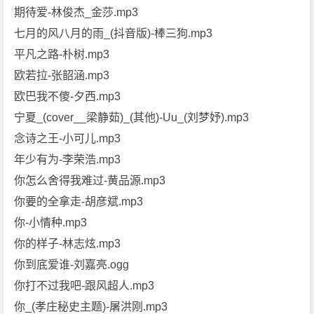
期待爱-林俊杰_金莎.mp3
七月的风八月的雨_(抖音版)-棒三狗.mp3
平凡之路-朴树.mp3
欧若拉-张韶涵.mp3
欧巴我不傻-夕西.mp3
宁夏_(cover__梁静茹)_(其他)-Uu_(刘梦妤).mp3
念诗之王-小可儿.mp3
年少有为-李荣浩.mp3
你怎么舍得我难过-黄品源.mp3
你要的全拿走-胡彦斌.mp3
你-小情种.mp3
你的样子-林志炫.mp3
你到底爱谁-刘嘉亮.ogg
你打不过我吧-跟风超人.mp3
你_(孝庄秘史主题)-屠洪刚.mp3