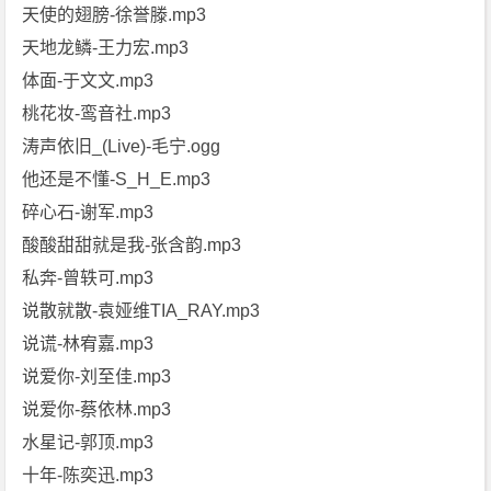
天使的翅膀-徐誉滕.mp3
天地龙鳞-王力宏.mp3
体面-于文文.mp3
桃花妆-鸾音社.mp3
涛声依旧_(Live)-毛宁.ogg
他还是不懂-S_H_E.mp3
碎心石-谢军.mp3
酸酸甜甜就是我-张含韵.mp3
私奔-曾轶可.mp3
说散就散-袁娅维TIA_RAY.mp3
说谎-林宥嘉.mp3
说爱你-刘至佳.mp3
说爱你-蔡依林.mp3
水星记-郭顶.mp3
十年-陈奕迅.mp3