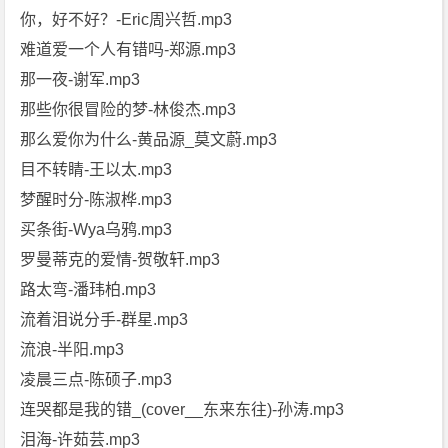
你，好不好？-Eric周兴哲.mp3
难道爱一个人有错吗-郑源.mp3
那一夜-谢军.mp3
那些你很冒险的梦-林俊杰.mp3
那么爱你为什么-黄品源_莫文蔚.mp3
目不转睛-王以太.mp3
梦醒时分-陈淑桦.mp3
买条街-Wya乌鸦.mp3
罗曼蒂克的爱情-贺敬轩.mp3
路太弯-潘玮柏.mp3
流着泪说分手-群星.mp3
流浪-半阳.mp3
凌晨三点-陈硕子.mp3
连哭都是我的错_(cover__东来东往)-孙涛.mp3
泪海-许茹芸.mp3