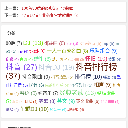
上一篇：
100首80后的经典流行金曲库
下一篇：
47首店铺开业必备常放歌曲打包
分类
DJ
(13)
dj舞曲
(8)
80后
(7)
ktv
(6)
KTV必点
(5)
mp
(5)
m
乐队组合
(9)
一人一首成名曲
(8)
tiktok
(6)
p3
(5)
mv
(4)
怀旧
(10)
婚礼
(8)
伤感
(4)
古风
(4)
幼儿园
(4)
情歌
(4)
张国荣
(3)
抖音排行榜
抖音
(27)
抖音DJ
(19)
(37)
抖音歌曲
(9)
排行榜
(10)
抖音热歌
(5)
歌
摇滚
(4)
相声
(9)
民谣
(6)
曲排行榜
(5)
流行歌曲
(5)
民谣排行榜
(4)
相声
经典老歌
(13)
粤语
(8)
纯音乐
(7)
结婚歌曲
动画
(4)
英文
(9)
老歌
(8)
(7)
英文歌曲
(6)
翻唱
(4)
评论999
(4)
群星
(3)
车载DJ
(10)
说唱
(4)
轻音乐
(4)
郭德纲
(4)