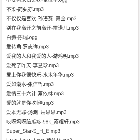
不染-简弘亦.mp3
不仅仅是喜欢-孙语赛_萧全.mp3
别在我离开之前离开-雷诺儿.mp3
白弧-陈瑞.ogg
爱转角-罗志祥.mp3
爱我的人和我爱的人-游鸿明.mp3
爱死了昨天-李慧珍.mp3
爱上你我很快乐-水木年华.mp3
爱如潮水-张信哲.mp3
爱情三十六计-蔡依林.mp3
爱的就是你-刘佳.mp3
爱本无罪-汤潮_岳思思.mp3
哎呀妈呀脑瓜疼-98k_蔡耀轩.mp3
Super_Star-S_H_E.mp3