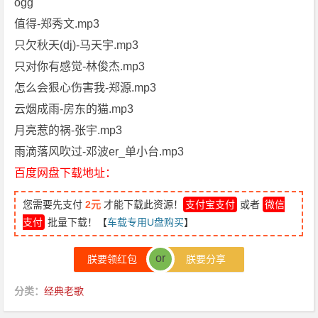
ogg
值得-郑秀文.mp3
只欠秋天(dj)-马天宇.mp3
只对你有感觉-林俊杰.mp3
怎么会狠心伤害我-郑源.mp3
云烟成雨-房东的猫.mp3
月亮惹的祸-张宇.mp3
雨滴落风吹过-邓波er_单小台.mp3
百度网盘下载地址：
您需要先支付
2元
才能下载此资源！
支付宝支付
或者
微信
支付
批量下载！【
车载专用U盘购买
】
or
朕要领红包
朕要分享
分类：
经典老歌