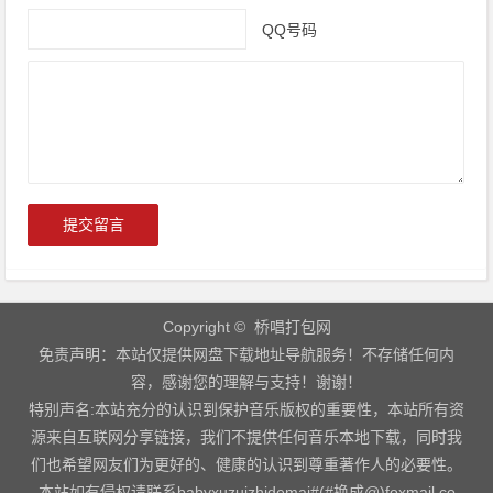
QQ号码
Copyright © 桥唱打包网
免责声明：本站仅提供网盘下载地址导航服务！不存储任何内
容，感谢您的理解与支持！谢谢！
特别声名:本站充分的认识到保护音乐版权的重要性，本站所有资
源来自互联网分享链接，我们不提供任何音乐本地下载，同时我
们也希望网友们为更好的、健康的认识到尊重著作人的必要性。
本站如有侵权请联系babyxuzuizhidemai#(#换成@)foxmail.co