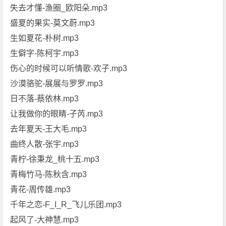
失去才懂-渔圈_欧阳朵.mp3
盛夏的果实-莫文蔚.mp3
生如夏花-朴树.mp3
生僻字-陈柯宇.mp3
伤心的时候可以听情歌-欢子.mp3
沙漠骆驼-展展与罗罗.mp3
日不落-蔡依林.mp3
让我做你的眼睛-子芮.mp3
去年夏天-王大毛.mp3
曲终人散-张宇.mp3
青柠-徐秉龙_桃十五.mp3
青梅竹马-陈秋含.mp3
青花-周传雄.mp3
千年之恋-F_I_R_飞儿乐团.mp3
起风了-大神慧.mp3