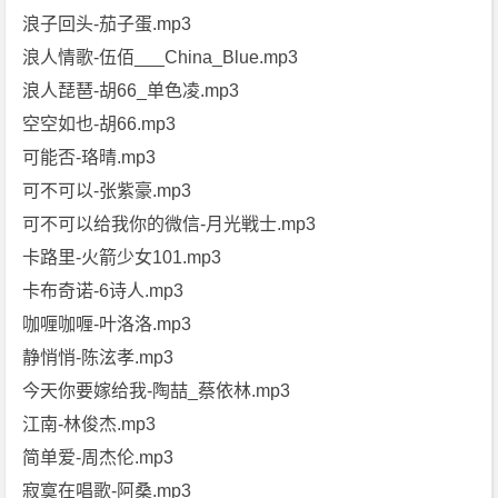
浪子回头-茄子蛋.mp3
浪人情歌-伍佰___China_Blue.mp3
浪人琵琶-胡66_单色凌.mp3
空空如也-胡66.mp3
可能否-珞晴.mp3
可不可以-张紫豪.mp3
可不可以给我你的微信-月光戦士.mp3
卡路里-火箭少女101.mp3
卡布奇诺-6诗人.mp3
咖喱咖喱-叶洛洛.mp3
静悄悄-陈泫孝.mp3
今天你要嫁给我-陶喆_蔡依林.mp3
江南-林俊杰.mp3
简单爱-周杰伦.mp3
寂寞在唱歌-阿桑.mp3