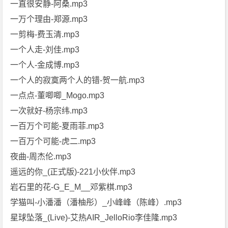
一直很安静-阿桑.mp3
一万个理由-郑源.mp3
一剪梅-费玉清.mp3
一个人走-刘佳.mp3
一个人-金成博.mp3
一个人的寂寞两个人的错-贺一航.mp3
一点点-董唧唧_Mogo.mp3
一次就好-杨宗纬.mp3
一百万个可能-夏雨菲.mp3
一百万个可能-虎二.mp3
夜曲-周杰伦.mp3
遥远的你_(正式版)-221小伙伴.mp3
岩石里的花-G_E_M__邓紫棋.mp3
学猫叫-小潘潘（潘柚彤）_小峰峰（陈峰）.mp3
星球坠落_(Live)-艾热AIR_JelloRio李佳隆.mp3