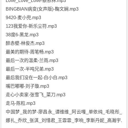
Love_Love_Love-蔡依林.mp3
BINGBIAN病变(女声版)-鞠文娴.mp3
9420-麦小兜.mp3
123我爱你-新乐尘符.mp3
38度6-黑龙.mp3
醉赤壁-林俊杰.mp3
最美的期待-周笔畅.mp3
最后一次的温柔-兰雨.mp3
最后一次-半吨兄弟.mp3
最后我们没在一起-白小白.mp3
嘴巴嘟嘟-刘子璇.mp3
走心小卖家-张雪飞_菜刀.mp3
走马-陈粒.mp3
中国梦_我的梦-廖昌永_谭维维_阿云嘎_单依纯_毛晓彤_
娜扎_乔欣_张淇_刘惜君_王霏霏_李响_李斯丹妮_高瀚宇.