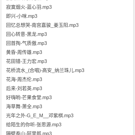
寂寞烟火-蓝心羽.mp3
即兴-小咪.mp3
回忆总想哭-南宫嘉骏_姜玉阳.mp3
回心转意-黑龙.mp3
回首掏-气质傲.mp3
黄昏-周传雄.mp3
花田错-王力宏.mp3
花桥流水_(合唱)-高安_纳兰珠儿.mp3
花海-周杰伦.mp3
后来-刘若英.mp3
好嗨哟-芒果食堂.mp3
海草舞-萧全.mp3
光年之外-G_E_M__邓紫棋.mp3
给陌生的你听-张思源.mp3
隔壁泰山-阿里郎.mp3