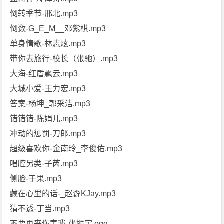
倒转季节-邢北.mp3
倒数-G_E_M__邓紫棋.mp3
单身情歌-林志炫.mp3
带你去旅行-校长（张驰）.mp3
大海-红盾飘云.mp3
大城小爱-王力宏.mp3
答案-杨坤_郭采洁.mp3
错错错-陈娟儿.mp3
冲动的惩罚-刀郎.mp3
超级喜欢你-金南玲_李俊佑.mp3
唱腔另类-子芮.mp3
侧脸-于果.mp3
藏在心里的话-_赵孬KJay.mp3
猜不透-丁当.mp3
不要再来伤害我-张振宇.ogg