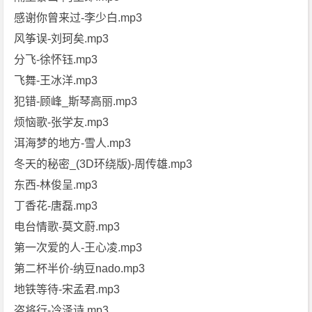
感谢你曾来过-李少白.mp3
风筝误-刘珂矣.mp3
分飞-徐怀钰.mp3
飞舞-王冰洋.mp3
犯错-顾峰_斯琴高丽.mp3
烦恼歌-张学友.mp3
洱海梦的地方-雪人.mp3
冬天的秘密_(3D环绕版)-周传雄.mp3
东西-林俊呈.mp3
丁香花-唐磊.mp3
电台情歌-莫文蔚.mp3
第一次爱的人-王心凌.mp3
第二杯半价-纳豆nado.mp3
地铁等待-宋孟君.mp3
盗将行-冷泽诗.mp3