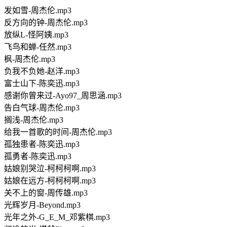
发如雪-周杰伦.mp3
反方向的钟-周杰伦.mp3
放纵L-怪阿姨.mp3
飞鸟和蝉-任然.mp3
枫-周杰伦.mp3
负我不负她-赵洋.mp3
富士山下-陈奕迅.mp3
感谢你曾来过-Ayo97_周思涵.mp3
告白气球-周杰伦.mp3
搁浅-周杰伦.mp3
给我一首歌的时间-周杰伦.mp3
孤独患者-陈奕迅.mp3
孤勇者-陈奕迅.mp3
姑娘别哭泣-柯柯柯啊.mp3
姑娘在远方-柯柯柯啊.mp3
关不上的窗-周传雄.mp3
光辉岁月-Beyond.mp3
光年之外-G_E_M_邓紫棋.mp3