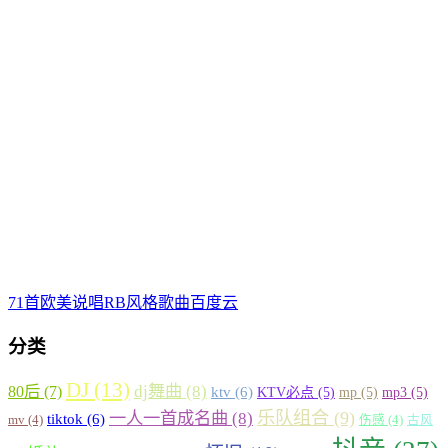
71首欧美说唱RB风格歌曲百度云
分类
DJ
(13)
80后
(7)
dj舞曲
(8)
ktv
(6)
KTV必点
(5)
mp
(5)
mp3
(5)
乐队组合
(9)
一人一首成名曲
(8)
tiktok
(6)
mv
(4)
伤感
(4)
古风