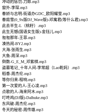
冲动的惩罚-刀郎.mp3
窗外-李琛.mp3
春娇与志明-街道办GDC_欧阳耀莹.mp3
春庭雪(0_9x版DJ_Wave版)-邓寓君(等什么君).mp3
此去半生-L（桃籽）.mp3
此生无憾(国语女生版)-金钰儿.mp3
匆匆那年-王菲.mp3
凑热闹-BY2.mp3
大海-张雨生.mp3
大鱼-周深.mp3
倒数-G_E_M_邓紫棋.mp3
盗墓笔记_十年人间-李常超（Lao乾妈）.mp3
稻香-周杰伦.mp3
等你归来-程响.mp3
第一次爱的人-王心凌.mp3
点歌的人-海来阿木.mp3
叮咚鸡(DJ版)-Dalhuke.mp3
东风破-周杰伦.mp3
冬天的秘密-周传雄.mp3