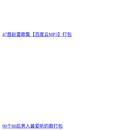
47首赵雷歌集【百度云MP3】打包
90个80后男人最爱听的歌打包