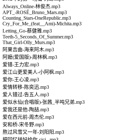
Always_Online-林俊杰.mp3
APT_-ROSÉ_Bruno_Mars.mp3
Counting_Stars-OneRepublic.mp3
Cry_For_Me_(feat__Ami)-Michita.mp3
Letting_Go-蔡健雅.mp3
Teeth-5_Seconds_Of_Summer.mp3
That_Girl-Olly_Murs.mp3
阿果吉曲-海来阿木.mp3
阿嬷(爱国版)-周林枫.mp3
爱错-王力宏.mp3
爱江山更爱美人-小阿枫.mp3
爱你-王心凌.mp3
爱情转移-陈奕迅.mp3
爱人错过-告五人.mp3
爱似水仙(合唱版)-张茜_半吨兄弟.mp3
爱我还是他-陶喆.mp3
爱在西元前-周杰伦.mp3
安和桥-宋冬野.mp3
熬过风雪又一年-刘阳阳.mp3
把回忆拼好给你-cici_.mp3