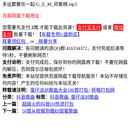
多远都要在一起-G_E_M_邓紫棋.mp3
百度网盘下载地址：
您需要先支付
2元
才能下载此资源！
支付宝支付
或者
微信
支付
批量下载！【
车载专用U盘购买
】
朕要领红包
or
朕要分享
问题解决：
有问题请的进QQ群:416334372，支付完成后请等
待5秒，不要刷新网页！
支付说明：
支付完成后，保存到你的网盘再下载！不要在网盘
内解压，否则提示压缩包损坏！
免责声明：
本站仅提供百度网盘下载导航服务！本站不存储任
何内容！产生的任何纠纷与本站无关！
转载请注明：
蛋仔派对歌曲大全100首打包
|
桥唱打包网
分类：
抖音歌曲
标签：
抖音歌曲
,
蛋仔派对歌曲
上一篇：
超级火的抖音DJ热流打包
下一篇：
50首从校服到婚纱甜蜜歌曲