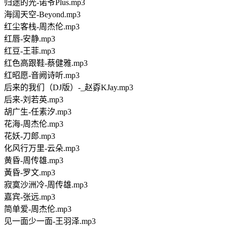
归途的光-诺爷Plus.mp3
海阔天空-Beyond.mp3
红尘客栈-周杰伦.mp3
红唇-安静.mp3
红豆-王菲.mp3
红色高跟鞋-蔡健雅.mp3
红昭愿-音阙诗听.mp3
后来的我们（DJ版）-_赵孬KJay.mp3
后来-刘若英.mp3
胡广生-任素汐.mp3
花海-周杰伦.mp3
花妖-刀郎.mp3
化风行万里-云朵.mp3
黄昏-周传雄.mp3
黃昏-罗文.mp3
寂寞沙洲冷-周传雄.mp3
嘉宾-张远.mp3
简单爱-周杰伦.mp3
见一面少一面-王羽泽.mp3