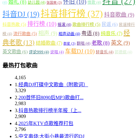
抖音
(27)
怀旧
(10)
婚礼
(8)
(4)
幼儿园
(4)
情歌
(4)
张国荣
(3)
抖音排行榜
(37)
抖音DJ
(19)
抖音歌曲
(9)
排行榜
(10)
民谣
(6)
抖音热歌
(5)
歌曲排行榜
(5)
摇滚
(4)
民谣排行
经
相声
(9)
粤语
(8)
纯音乐
(7)
流行歌曲
(5)
榜
(4)
相声动画
(4)
典老歌
(13)
英文
(9)
结婚歌曲
(7)
老歌
(8)
翻唱
(4)
群星
(3)
车载DJ
(10)
英文歌曲
(6)
评论999
(4)
说唱
(4)
轻音乐
(4)
郭德纲
(4)
最热打包歌曲
4,165
1.
经典DJ打碟中文歌曲（附歌词）
3,329
2.
200首怀旧8090后MP3歌曲打...
2,983
3.
抖音热歌排行榜半年报（上...
2,909
4.
2025年KTV点歌推荐打包
2,796
5.
中文串烧:大街小巷最流行的DJ