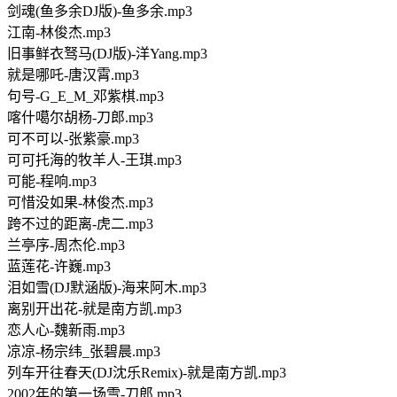
剑魂(鱼多余DJ版)-鱼多余.mp3
江南-林俊杰.mp3
旧事鲜衣驽马(DJ版)-洋Yang.mp3
就是哪吒-唐汉霄.mp3
句号-G_E_M_邓紫棋.mp3
喀什噶尔胡杨-刀郎.mp3
可不可以-张紫豪.mp3
可可托海的牧羊人-王琪.mp3
可能-程响.mp3
可惜没如果-林俊杰.mp3
跨不过的距离-虎二.mp3
兰亭序-周杰伦.mp3
蓝莲花-许巍.mp3
泪如雪(DJ默涵版)-海来阿木.mp3
离别开出花-就是南方凯.mp3
恋人心-魏新雨.mp3
凉凉-杨宗纬_张碧晨.mp3
列车开往春天(DJ沈乐Remix)-就是南方凯.mp3
2002年的第一场雪-刀郎.mp3