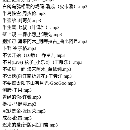
白鸽乌鸦相爱的戏码-潘成（皮卡潘）.mp3
半岛铁盒-周杰伦.mp3
半壶纱-刘珂矣.mp3
半生雪-七叔（叶泽浩）.mp3
壁上观-一棵小葱_张曦匀.mp3
别知己-海来阿木_阿呷拉古_曲比阿且.mp3
卜卦-崔子格.mp3
不该开始（DJ版）-乔星儿.mp3
不甘(Live)-弦子_小乐哥（王唯乐）.mp3
不如见一面-海来阿木_单依纯.mp3
不谓侠(向江南折过花)-于春洋.mp3
不要慌太阳下山有月光-GooGoo.mp3
侧脸-于果.mp3
曾经的你-许巍.mp3
搀扶-马健涛.mp3
沉默是金-张国荣.mp3
成都-赵雷.mp3
迟来的爱(新版)-金润吉.mp3