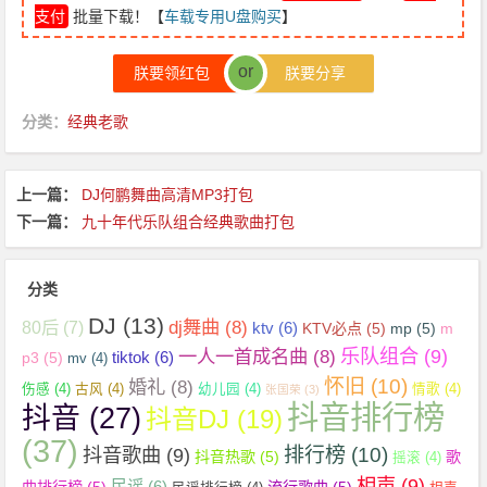
支付
批量下载！【
车载专用U盘购买
】
or
朕要领红包
朕要分享
分类：
经典老歌
上一篇：
DJ何鹏舞曲高清MP3打包
下一篇：
九十年代乐队组合经典歌曲打包
分类
DJ
(13)
dj舞曲
(8)
80后
(7)
ktv
(6)
KTV必点
(5)
mp
(5)
m
乐队组合
(9)
一人一首成名曲
(8)
tiktok
(6)
p3
(5)
mv
(4)
怀旧
(10)
婚礼
(8)
伤感
(4)
古风
(4)
幼儿园
(4)
情歌
(4)
张国荣
(3)
抖音排行榜
抖音
(27)
抖音DJ
(19)
(37)
抖音歌曲
(9)
排行榜
(10)
抖音热歌
(5)
歌
摇滚
(4)
相声
(9)
民谣
(6)