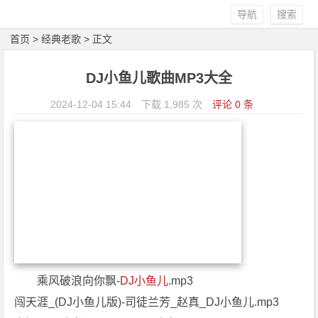
导航
搜索
首页
>
经典老歌
> 正文
DJ小鱼儿歌曲MP3大全
2024-12-04 15:44
下载 1,985 次
评论 0 条
乘风破浪向你飘-
DJ小鱼儿
.mp3
闯天涯_(DJ小鱼儿版)-司徒兰芳_赵真_DJ小鱼儿.mp3