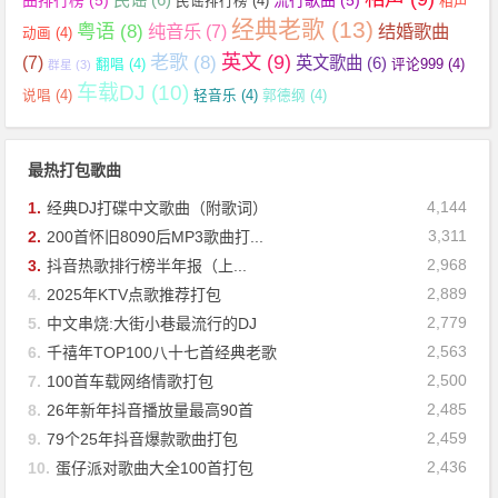
曲排行榜
(5)
流行歌曲
(5)
民谣排行榜
(4)
相声
经典老歌
(13)
粤语
(8)
纯音乐
(7)
结婚歌曲
动画
(4)
英文
(9)
老歌
(8)
(7)
英文歌曲
(6)
翻唱
(4)
评论999
(4)
群星
(3)
车载DJ
(10)
说唱
(4)
轻音乐
(4)
郭德纲
(4)
最热打包歌曲
4,144
1.
经典DJ打碟中文歌曲（附歌词）
3,311
2.
200首怀旧8090后MP3歌曲打...
2,968
3.
抖音热歌排行榜半年报（上...
2,889
4.
2025年KTV点歌推荐打包
2,779
5.
中文串烧:大街小巷最流行的DJ
2,563
6.
千禧年TOP100八十七首经典老歌
2,500
7.
100首车载网络情歌打包
2,485
8.
26年新年抖音播放量最高90首
2,459
9.
79个25年抖音爆款歌曲打包
2,436
10.
蛋仔派对歌曲大全100首打包