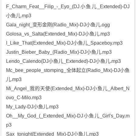
F_Charm_Feat__Filip_-_Eyo_(DJ小鱼儿_Extended)-DJ
小鱼儿.mp3
Gala_night_变形金刚(Radio_Mix)-DJ小鱼儿.ogg
Golosa_vs_Salta(Extended_Mix)-DJ小鱼儿.mp3
I_Like_That(Extended_Mix)-DJ小鱼儿_Spaceboy.mp3
Justin_Bieber_Baby_(Radio_Mix)-DJ小鱼儿.mp3
Lendo_Calendo(DJ小鱼儿_Extended)-DJ小鱼儿.mp3
Mc_bee_people_stomping_全体起立(Radio_Mix)-DJ小鱼
儿.mp3
Mi_Angel_我的天使(Extended_Mix)-DJ小鱼儿_Albert_N
ovo_C-Milo.mp3
My_Lady-DJ小鱼儿.mp3
Oh__My_God_(_Extended_Mix)-DJ小鱼儿_Girl's_Day.m
p3
Sax_tonight(Extended_Mix)-DJ小鱼儿.mp3