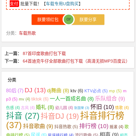
支付
批量下载！【
车载专用U盘购买
】
or
朕要领红包
朕要分享
分类：
车载热歌
上一篇：
87首印度歌曲打包下载
下一篇：
64首迪克牛仔全部歌曲打包下载（高清无损MP3百度云）
分类
DJ
(13)
dj舞曲
(8)
80后
(7)
ktv
(6)
KTV必点
(5)
mp
(5)
m
乐队组合
(9)
一人一首成名曲
(8)
tiktok
(6)
p3
(5)
mv
(4)
怀旧
(10)
婚礼
(8)
伤感
(4)
古风
(4)
幼儿园
(4)
情歌
(4)
张国荣
(3)
抖音排行榜
抖音
(27)
抖音DJ
(19)
(37)
抖音歌曲
(9)
排行榜
(10)
抖音热歌
(5)
歌
摇滚
(4)
相声
(9)
民谣
(6)
曲排行榜
(5)
流行歌曲
(5)
民谣排行榜
(4)
相声