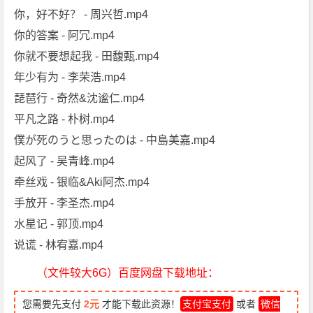
你，好不好？ - 周兴哲.mp4
你的答案 - 阿冗.mp4
你就不要想起我 - 田馥甄.mp4
年少有为 - 李荣浩.mp4
琵琶行 - 奇然&沈谧仁.mp4
平凡之路 - 朴树.mp4
僕が死のうと思ったのは - 中島美嘉.mp4
起风了 - 吴青峰.mp4
牵丝戏 - 银临&Aki阿杰.mp4
手放开 - 李圣杰.mp4
水星记 - 郭顶.mp4
说谎 - 林宥嘉.mp4
（文件较大6G）百度网盘下载地址：
您需要先支付
2元
才能下载此资源！
支付宝支付
或者
微信