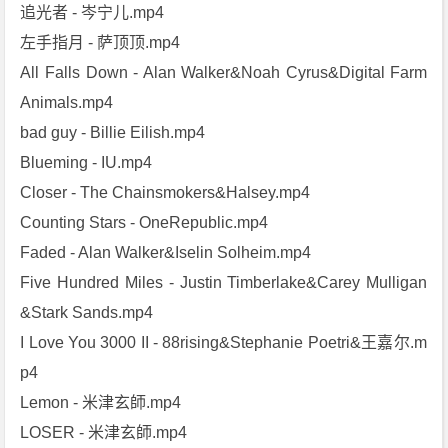
追光者 - 岑宁儿.mp4
左手指月 - 萨顶顶.mp4
All Falls Down - Alan Walker&Noah Cyrus&Digital Farm
Animals.mp4
bad guy - Billie Eilish.mp4
Blueming - IU.mp4
Closer - The Chainsmokers&Halsey.mp4
Counting Stars - OneRepublic.mp4
Faded - Alan Walker&Iselin Solheim.mp4
Five Hundred Miles - Justin Timberlake&Carey Mulligan
&Stark Sands.mp4
I Love You 3000 II - 88rising&Stephanie Poetri&王嘉尔.m
p4
Lemon - 米津玄師.mp4
LOSER - 米津玄師.mp4