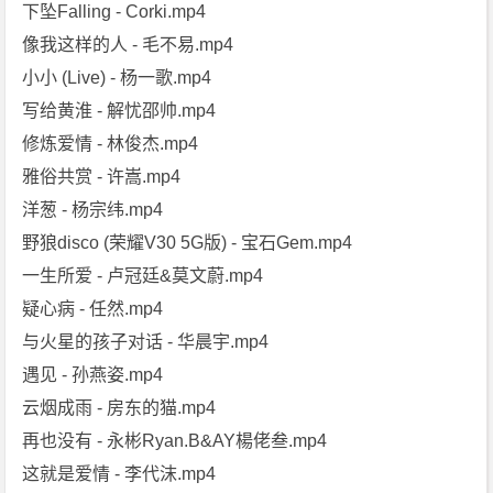
下坠Falling - Corki.mp4
像我这样的人 - 毛不易.mp4
小小 (Live) - 杨一歌.mp4
写给黄淮 - 解忧邵帅.mp4
修炼爱情 - 林俊杰.mp4
雅俗共赏 - 许嵩.mp4
洋葱 - 杨宗纬.mp4
野狼disco (荣耀V30 5G版) - 宝石Gem.mp4
一生所爱 - 卢冠廷&莫文蔚.mp4
疑心病 - 任然.mp4
与火星的孩子对话 - 华晨宇.mp4
遇见 - 孙燕姿.mp4
云烟成雨 - 房东的猫.mp4
再也没有 - 永彬Ryan.B&AY楊佬叁.mp4
这就是爱情 - 李代沫.mp4