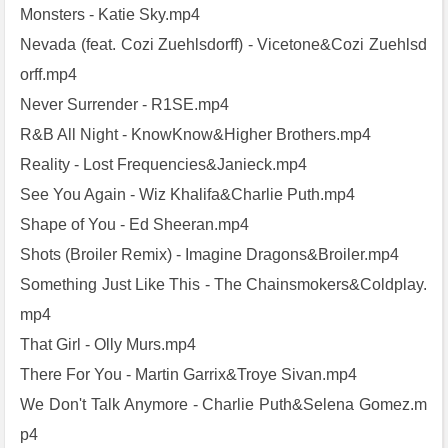
Monsters - Katie Sky.mp4
Nevada (feat. Cozi Zuehlsdorff) - Vicetone&Cozi Zuehlsd
orff.mp4
Never Surrender - R1SE.mp4
R&B All Night - KnowKnow&Higher Brothers.mp4
Reality - Lost Frequencies&Janieck.mp4
See You Again - Wiz Khalifa&Charlie Puth.mp4
Shape of You - Ed Sheeran.mp4
Shots (Broiler Remix) - Imagine Dragons&Broiler.mp4
Something Just Like This - The Chainsmokers&Coldplay.
mp4
That Girl - Olly Murs.mp4
There For You - Martin Garrix&Troye Sivan.mp4
We Don't Talk Anymore - Charlie Puth&Selena Gomez.m
p4