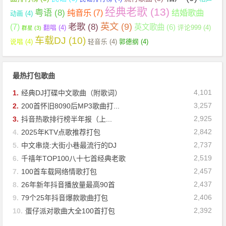
经典老歌
(13)
粤语
(8)
纯音乐
(7)
结婚歌曲
动画
(4)
英文
(9)
老歌
(8)
(7)
英文歌曲
(6)
翻唱
(4)
评论999
(4)
群星
(3)
车载DJ
(10)
说唱
(4)
轻音乐
(4)
郭德纲
(4)
最热打包歌曲
4,101
1.
经典DJ打碟中文歌曲（附歌词）
3,257
2.
200首怀旧8090后MP3歌曲打...
2,925
3.
抖音热歌排行榜半年报（上...
2,842
4.
2025年KTV点歌推荐打包
2,737
5.
中文串烧:大街小巷最流行的DJ
2,519
6.
千禧年TOP100八十七首经典老歌
2,457
7.
100首车载网络情歌打包
2,437
8.
26年新年抖音播放量最高90首
2,406
9.
79个25年抖音爆款歌曲打包
2,392
10.
蛋仔派对歌曲大全100首打包