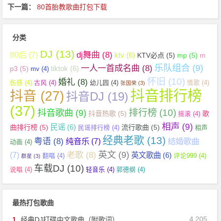
下一篇：
80首胎教歌曲打包下载
分类
DJ
(13)
dj舞曲
(8)
80后
(7)
ktv
(6)
KTV必点
(5)
mp
(5)
m
乐队组合
(9)
一人一首成名曲
(8)
tiktok
(6)
p3
(5)
mv
(4)
怀旧
(10)
婚礼
(8)
伤感
(4)
古风
(4)
幼儿园
(4)
情歌
(4)
张国荣
(3)
抖音排行榜
抖音
(27)
抖音DJ
(19)
(37)
抖音歌曲
(9)
排行榜
(10)
抖音热歌
(5)
歌
摇滚
(4)
相声
(9)
民谣
(6)
曲排行榜
(5)
流行歌曲
(5)
民谣排行榜
(4)
相声
经典老歌
(13)
粤语
(8)
纯音乐
(7)
结婚歌曲
动画
(4)
英文
(9)
老歌
(8)
(7)
英文歌曲
(6)
翻唱
(4)
评论999
(4)
群星
(3)
车载DJ
(10)
说唱
(4)
轻音乐
(4)
郭德纲
(4)
最热打包歌曲
4,205
1.
经典DJ打碟中文歌曲（附歌词）