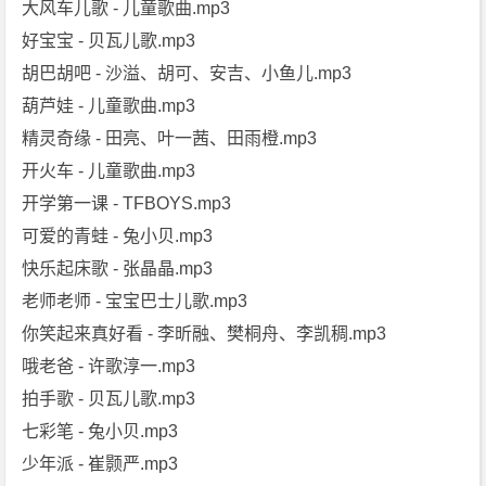
大风车儿歌 - 儿童歌曲.mp3
好宝宝 - 贝瓦儿歌.mp3
胡巴胡吧 - 沙溢、胡可、安吉、小鱼儿.mp3
葫芦娃 - 儿童歌曲.mp3
精灵奇缘 - 田亮、叶一茜、田雨橙.mp3
开火车 - 儿童歌曲.mp3
开学第一课 - TFBOYS.mp3
可爱的青蛙 - 兔小贝.mp3
快乐起床歌 - 张晶晶.mp3
老师老师 - 宝宝巴士儿歌.mp3
你笑起来真好看 - 李昕融、樊桐舟、李凯稠.mp3
哦老爸 - 许歌淳一.mp3
拍手歌 - 贝瓦儿歌.mp3
七彩笔 - 兔小贝.mp3
少年派 - 崔颢严.mp3