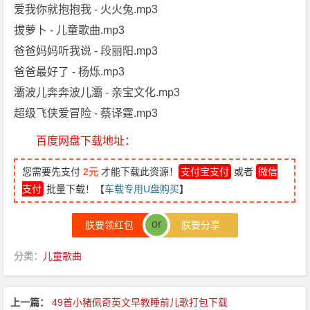
爱我你就抱抱我 - 火火兔.mp3
拔萝卜 - 儿童歌曲.mp3
爸爸妈妈听我说 - 段丽阳.mp3
爸爸最好了 - 杨烁.mp3
灞波儿奔奔波儿灞 - 亲宝文化.mp3
超级飞侠爱冒险 - 蔡译霆.mp3
百度网盘下载地址：
您需要先支付
2元
才能下载此资源！
支付宝支付
或者
微信
支付
批量下载！【
车载专用U盘购买
】
or
朕要领红包
朕要分享
分类：
儿童歌曲
上一篇：
49首小猪佩奇英文早教睡前儿歌打包下载