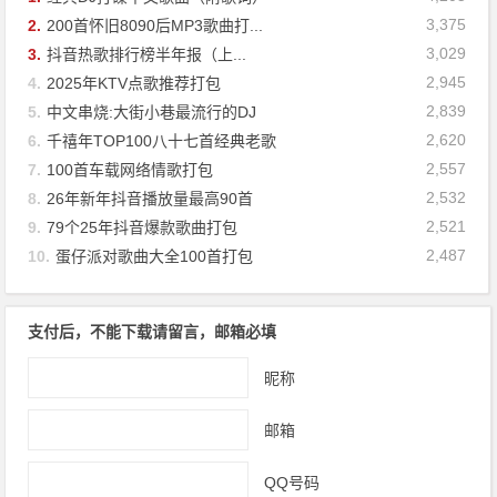
3,375
2.
200首怀旧8090后MP3歌曲打...
3,029
3.
抖音热歌排行榜半年报（上...
2,945
4.
2025年KTV点歌推荐打包
2,839
5.
中文串烧:大街小巷最流行的DJ
2,620
6.
千禧年TOP100八十七首经典老歌
2,557
7.
100首车载网络情歌打包
2,532
8.
26年新年抖音播放量最高90首
2,521
9.
79个25年抖音爆款歌曲打包
2,487
10.
蛋仔派对歌曲大全100首打包
支付后，不能下载请留言，邮箱必填
昵称
邮箱
QQ号码