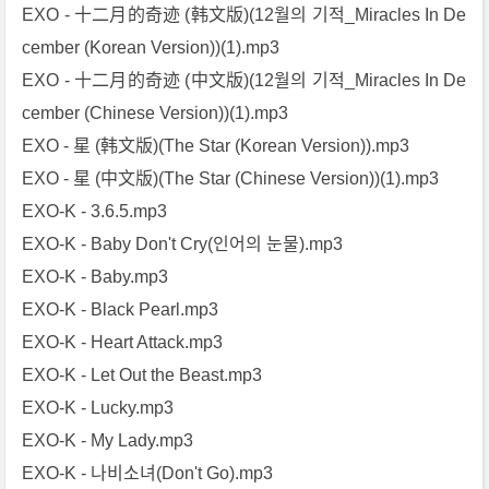
EXO - 十二月的奇迹 (韩文版)(12월의 기적_Miracles In De
cember (Korean Version))(1).mp3
EXO - 十二月的奇迹 (中文版)(12월의 기적_Miracles In De
cember (Chinese Version))(1).mp3
EXO - 星 (韩文版)(The Star (Korean Version)).mp3
EXO - 星 (中文版)(The Star (Chinese Version))(1).mp3
EXO-K - 3.6.5.mp3
EXO-K - Baby Don't Cry(인어의 눈물).mp3
EXO-K - Baby.mp3
EXO-K - Black Pearl.mp3
EXO-K - Heart Attack.mp3
EXO-K - Let Out the Beast.mp3
EXO-K - Lucky.mp3
EXO-K - My Lady.mp3
EXO-K - 나비소녀(Don't Go).mp3