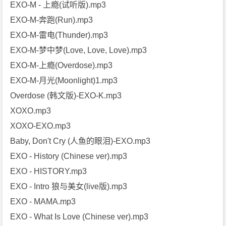
EXO-M - 上瘾(试听版).mp3
EXO-M-奔跑(Run).mp3
EXO-M-雷电(Thunder).mp3
EXO-M-梦中梦(Love, Love, Love).mp3
EXO-M-上瘾(Overdose).mp3
EXO-M-月光(Moonlight)1.mp3
Overdose (韩文版)-EXO-K.mp3
XOXO.mp3
XOXO-EXO.mp3
Baby, Don't Cry (人鱼的眼泪)-EXO.mp3
EXO - History (Chinese ver).mp3
EXO - HISTORY.mp3
EXO - Intro 狼与美女(live版).mp3
EXO - MAMA.mp3
EXO - What Is Love (Chinese ver).mp3