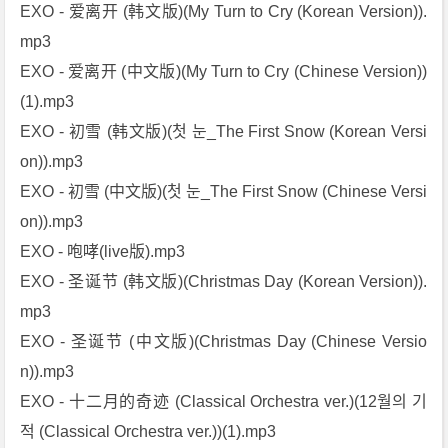
EXO - 爱离开 (韩文版)(My Turn to Cry (Korean Version)).
mp3
EXO - 爱离开 (中文版)(My Turn to Cry (Chinese Version))
(1).mp3
EXO - 初雪 (韩文版)(첫 눈_The First Snow (Korean Versi
on)).mp3
EXO - 初雪 (中文版)(첫 눈_The First Snow (Chinese Versi
on)).mp3
EXO - 咆哮(live版).mp3
EXO - 圣诞节 (韩文版)(Christmas Day (Korean Version)).
mp3
EXO - 圣诞节 (中文版)(Christmas Day (Chinese Versio
n)).mp3
EXO - 十二月的奇迹 (Classical Orchestra ver.)(12월의 기
적 (Classical Orchestra ver.))(1).mp3