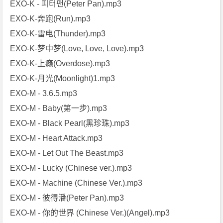
EXO-K - 피터팬(Peter Pan).mp3
EXO-K-奔跑(Run).mp3
EXO-K-雷电(Thunder).mp3
EXO-K-梦中梦(Love, Love, Love).mp3
EXO-K-上瘾(Overdose).mp3
EXO-K-月光(Moonlight)1.mp3
EXO-M - 3.6.5.mp3
EXO-M - Baby(第一步).mp3
EXO-M - Black Pearl(黑珍珠).mp3
EXO-M - Heart Attack.mp3
EXO-M - Let Out The Beast.mp3
EXO-M - Lucky (Chinese ver.).mp3
EXO-M - Machine (Chinese Ver.).mp3
EXO-M - 彼得潘(Peter Pan).mp3
EXO-M - 你的世界 (Chinese Ver.)(Angel).mp3