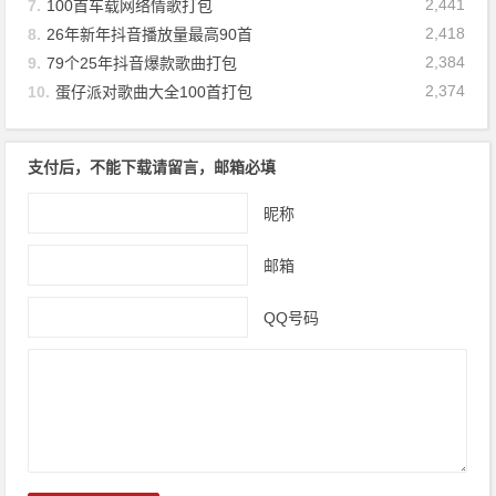
2,441
7.
100首车载网络情歌打包
2,418
8.
26年新年抖音播放量最高90首
2,384
9.
79个25年抖音爆款歌曲打包
2,374
10.
蛋仔派对歌曲大全100首打包
支付后，不能下载请留言，邮箱必填
昵称
邮箱
QQ号码