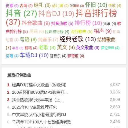
怀旧
(10)
婚礼
(8)
伤感
(4)
古风
(4)
幼儿园
(4)
情歌
(4)
张国荣
(3)
抖音排行榜
抖音
(27)
抖音DJ
(19)
(37)
抖音歌曲
(9)
排行榜
(10)
抖音热歌
(5)
歌
摇滚
(4)
相声
(9)
民谣
(6)
曲排行榜
(5)
流行歌曲
(5)
民谣排行榜
(4)
相声
经典老歌
(13)
粤语
(8)
纯音乐
(7)
结婚歌曲
动画
(4)
英文
(9)
老歌
(8)
(7)
英文歌曲
(6)
翻唱
(4)
评论999
(4)
群星
(3)
车载DJ
(10)
说唱
(4)
轻音乐
(4)
郭德纲
(4)
最热打包歌曲
4,087
1.
经典DJ打碟中文歌曲（附歌词）
3,236
2.
200首怀旧8090后MP3歌曲打...
2,909
3.
抖音热歌排行榜半年报（上...
2,830
4.
2025年KTV点歌推荐打包
2,721
5.
中文串烧:大街小巷最流行的DJ
2,496
6.
千禧年TOP100八十七首经典老歌