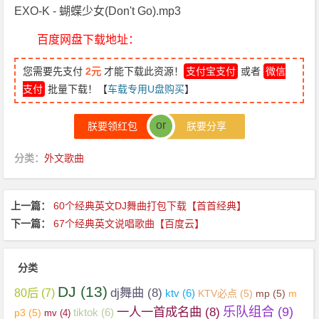
EXO-K - 蝴蝶少女(Don't Go).mp3
百度网盘下载地址：
您需要先支付
2元
才能下载此资源！
支付宝支付
或者
微信
支付
批量下载！【
车载专用U盘购买
】
or
朕要领红包
朕要分享
分类：
外文歌曲
上一篇：
60个经典英文DJ舞曲打包下载【首首经典】
下一篇：
67个经典英文说唱歌曲【百度云】
分类
DJ
(13)
dj舞曲
(8)
80后
(7)
ktv
(6)
KTV必点
(5)
mp
(5)
m
乐队组合
(9)
一人一首成名曲
(8)
tiktok
(6)
p3
(5)
mv
(4)