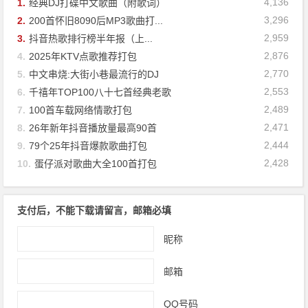
4,136
1.
经典DJ打碟中文歌曲（附歌词）
3,296
2.
200首怀旧8090后MP3歌曲打...
2,959
3.
抖音热歌排行榜半年报（上...
2,876
4.
2025年KTV点歌推荐打包
2,770
5.
中文串烧:大街小巷最流行的DJ
2,553
6.
千禧年TOP100八十七首经典老歌
2,489
7.
100首车载网络情歌打包
2,471
8.
26年新年抖音播放量最高90首
2,444
9.
79个25年抖音爆款歌曲打包
2,428
10.
蛋仔派对歌曲大全100首打包
支付后，不能下载请留言，邮箱必填
昵称
邮箱
QQ号码