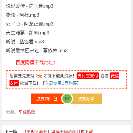
说说爱情 - 陈玉建.mp3
撕夜 - 阿杜.mp3
死了心 - 阿龙正罡.mp3
天生难猜 - 胡66.mp3
听说 - 丛铭君.mp3
听说爱情回来过 - 蔡依林.mp3
百度网盘下载地址：
您需要先支付
2元
才能下载此资源！
支付宝支付
或者
微信
支付
批量下载！【
车载专用U盘购买
】
or
朕要领红包
朕要分享
分类：
车载热歌
上一篇：
【出现又离开】梁博无损歌曲打包下载