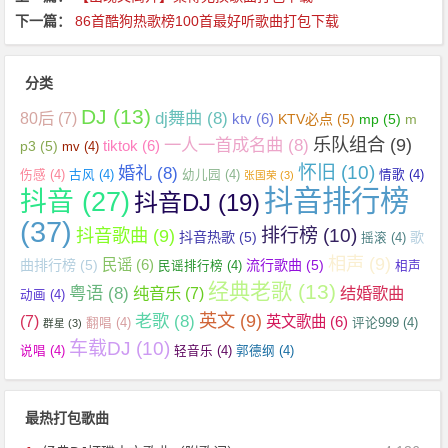
下一篇：
86首酷狗热歌榜100首最好听歌曲打包下载
分类
DJ
(13)
dj舞曲
(8)
80后
(7)
ktv
(6)
KTV必点
(5)
mp
(5)
m
乐队组合
(9)
一人一首成名曲
(8)
tiktok
(6)
p3
(5)
mv
(4)
怀旧
(10)
婚礼
(8)
伤感
(4)
古风
(4)
幼儿园
(4)
情歌
(4)
张国荣
(3)
抖音排行榜
抖音
(27)
抖音DJ
(19)
(37)
抖音歌曲
(9)
排行榜
(10)
抖音热歌
(5)
歌
摇滚
(4)
相声
(9)
民谣
(6)
曲排行榜
(5)
流行歌曲
(5)
民谣排行榜
(4)
相声
经典老歌
(13)
粤语
(8)
纯音乐
(7)
结婚歌曲
动画
(4)
英文
(9)
老歌
(8)
(7)
英文歌曲
(6)
翻唱
(4)
评论999
(4)
群星
(3)
车载DJ
(10)
说唱
(4)
轻音乐
(4)
郭德纲
(4)
最热打包歌曲