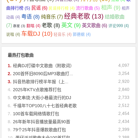
相声
(9)
民谣
(6)
曲排行榜
(5)
流行歌曲
(5)
民谣排行榜
(4)
相声
经典老歌
(13)
粤语
(8)
纯音乐
(7)
结婚歌曲
动画
(4)
英文
(9)
老歌
(8)
(7)
英文歌曲
(6)
翻唱
(4)
评论999
(4)
群星
(3)
车载DJ
(10)
说唱
(4)
轻音乐
(4)
郭德纲
(4)
最热打包歌曲
4,097
1.
经典DJ打碟中文歌曲（附歌词）
3,254
2.
200首怀旧8090后MP3歌曲打...
2,920
3.
抖音热歌排行榜半年报（上...
2,840
4.
2025年KTV点歌推荐打包
2,733
5.
中文串烧:大街小巷最流行的DJ
2,512
6.
千禧年TOP100八十七首经典老歌
2,454
7.
100首车载网络情歌打包
2,434
8.
26年新年抖音播放量最高90首
2,399
9.
79个25年抖音爆款歌曲打包
2,388
10.
蛋仔派对歌曲大全100首打包