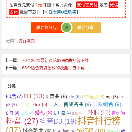
您需要先支付
2元
才能下载此资源！
支付宝支付
或者
微信
支付
批量下载！【
车载专用U盘购买
】
or
朕要领红包
朕要分享
分类：
流行歌曲
上一篇：
70个2021最新评论999歌曲打包下载
下一篇：
68个适合商城播放的歌曲打包下载
分类
DJ
(13)
dj舞曲
(8)
80后
(7)
ktv
(6)
KTV必点
(5)
mp
(5)
m
乐队组合
(9)
一人一首成名曲
(8)
tiktok
(6)
p3
(5)
mv
(4)
怀旧
(10)
婚礼
(8)
伤感
(4)
古风
(4)
幼儿园
(4)
情歌
(4)
张国荣
(3)
抖音排行榜
抖音
(27)
抖音DJ
(19)
(37)
抖音歌曲
(9)
排行榜
(10)
抖音热歌
(5)
歌
摇滚
(4)