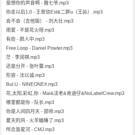
是想你的声音啊 - 傲七爷.mp3
你走以后1.0 - 王恩信Est&二胖u（王訫）.mp3
会不会（吉他版） - 刘大壮.mp3
雨爱 - 不是花火呀.mp3
有些 - 颜人中.mp3
Free Loop - Daniel Powter.mp3
茫 - 李润祺.mp3
还是分开 - 张叶蕾.mp3
形容 - 沈以诚.mp3
But U - NINEONE#.mp3
花,太阳,彩虹,你 - Mai&法老&肯迪仔&NoLabelCrew.mp3
哪里都是你 - 队长.mp3
你是人间四月天 - 邵帅.mp3
夏天的风 - 火羊瞌睡了.mp3
所念皆星河 - CMJ.mp3