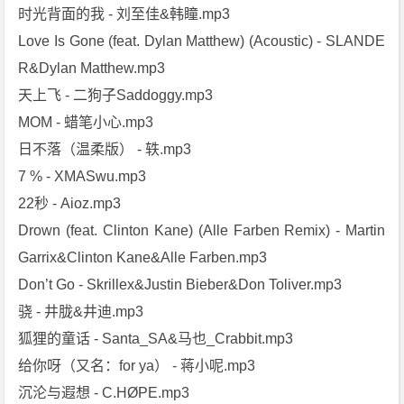
时光背面的我 - 刘至佳&韩瞳.mp3
Love Is Gone (feat. Dylan Matthew) (Acoustic) - SLANDE
R&Dylan Matthew.mp3
天上飞 - 二狗子Saddoggy.mp3
MOM - 蜡笔小心.mp3
日不落（温柔版） - 轶.mp3
7 % - XMASwu.mp3
22秒 - Aioz.mp3
Drown (feat. Clinton Kane) (Alle Farben Remix) - Martin
Garrix&Clinton Kane&Alle Farben.mp3
Don’t Go - Skrillex&Justin Bieber&Don Toliver.mp3
骁 - 井胧&井迪.mp3
狐狸的童话 - Santa_SA&马也_Crabbit.mp3
给你呀（又名：for ya） - 蒋小呢.mp3
沉沦与遐想 - C.HØPE.mp3