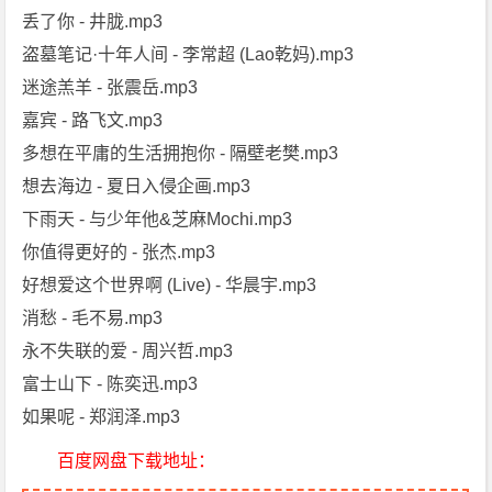
丢了你 - 井胧.mp3
盗墓笔记·十年人间 - 李常超 (Lao乾妈).mp3
迷途羔羊 - 张震岳.mp3
嘉宾 - 路飞文.mp3
多想在平庸的生活拥抱你 - 隔壁老樊.mp3
想去海边 - 夏日入侵企画.mp3
下雨天 - 与少年他&芝麻Mochi.mp3
你值得更好的 - 张杰.mp3
好想爱这个世界啊 (Live) - 华晨宇.mp3
消愁 - 毛不易.mp3
永不失联的爱 - 周兴哲.mp3
富士山下 - 陈奕迅.mp3
如果呢 - 郑润泽.mp3
百度网盘下载地址：