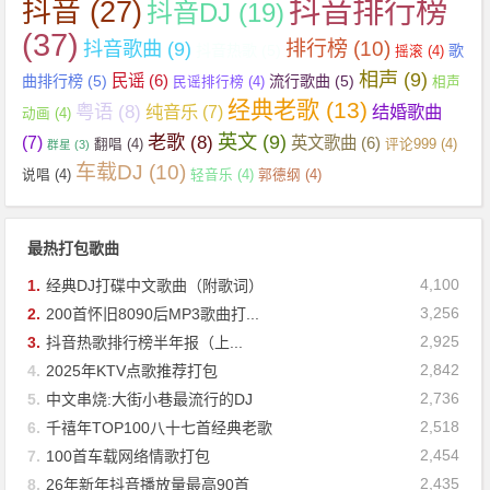
抖音排行榜
抖音
(27)
抖音DJ
(19)
(37)
抖音歌曲
(9)
排行榜
(10)
抖音热歌
(5)
歌
摇滚
(4)
相声
(9)
民谣
(6)
曲排行榜
(5)
流行歌曲
(5)
民谣排行榜
(4)
相声
经典老歌
(13)
粤语
(8)
纯音乐
(7)
结婚歌曲
动画
(4)
英文
(9)
老歌
(8)
(7)
英文歌曲
(6)
翻唱
(4)
评论999
(4)
群星
(3)
车载DJ
(10)
说唱
(4)
轻音乐
(4)
郭德纲
(4)
最热打包歌曲
4,100
1.
经典DJ打碟中文歌曲（附歌词）
3,256
2.
200首怀旧8090后MP3歌曲打...
2,925
3.
抖音热歌排行榜半年报（上...
2,842
4.
2025年KTV点歌推荐打包
2,736
5.
中文串烧:大街小巷最流行的DJ
2,518
6.
千禧年TOP100八十七首经典老歌
2,454
7.
100首车载网络情歌打包
2,435
8.
26年新年抖音播放量最高90首