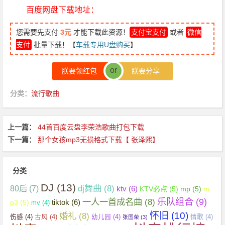
百度网盘下载地址：
您需要先支付
3元
才能下载此资源！
支付宝支付
或者
微信
支付
批量下载！【
车载专用U盘购买
】
or
朕要领红包
朕要分享
分类：
流行歌曲
上一篇：
44首百度云盘李荣浩歌曲打包下载
下一篇：
那个女孩mp3无损格式下载【 张泽熙】
分类
DJ
(13)
dj舞曲
(8)
80后
(7)
ktv
(6)
KTV必点
(5)
mp
(5)
m
乐队组合
(9)
一人一首成名曲
(8)
tiktok
(6)
p3
(5)
mv
(4)
怀旧
(10)
婚礼
(8)
伤感
(4)
古风
(4)
幼儿园
(4)
情歌
(4)
张国荣
(3)