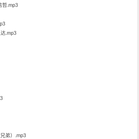
信哲.mp3
p3
达.mp3
3
兄弟）.mp3