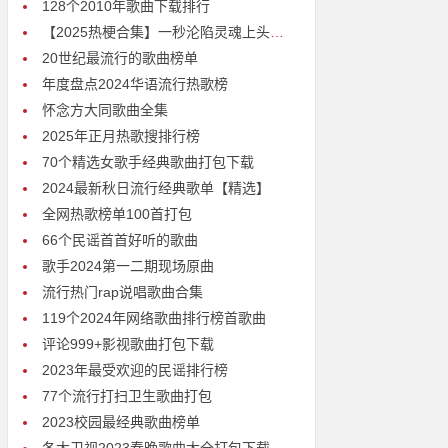
128个2010年歌曲下载排行
【2025热梗合集】一秒沦陷灵魂上头神曲打包下载
20世纪最流行的歌曲榜单
年度盘点2024华语流行热歌榜
怀念方大同歌曲全集
2025年正月热歌搜排行榜
70个精选女歌手经典歌曲打包下载
2024最新秋日流行经典歌单【精选】
全网热歌榜单100首打包
66个民谣首首好听的歌曲
歌手2024第一二期现场原曲
流行热门rap说唱歌曲合集
119个2024年网络歌曲排行榜首歌曲
评论999+影视歌曲打包下载
2023年最受欢迎的民谣排行榜
77个流行打扫卫生歌曲打包
2023校园最经典歌曲榜单