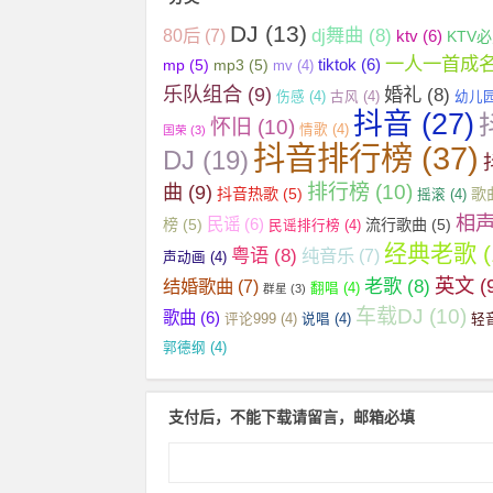
DJ
(13)
dj舞曲
(8)
80后
(7)
ktv
(6)
KTV
一人一首成
tiktok
(6)
mp
(5)
mp3
(5)
mv
(4)
乐队组合
(9)
婚礼
(8)
伤感
(4)
古风
(4)
幼儿
抖音
(27)
怀旧
(10)
情歌
(4)
国荣
(3)
抖音排行榜
(37)
DJ
(19)
曲
(9)
排行榜
(10)
抖音热歌
(5)
歌
摇滚
(4)
相
民谣
(6)
榜
(5)
流行歌曲
(5)
民谣排行榜
(4)
经典老歌
(
粤语
(8)
纯音乐
(7)
声动画
(4)
英文
(
老歌
(8)
结婚歌曲
(7)
翻唱
(4)
群星
(3)
车载DJ
(10)
歌曲
(6)
评论999
(4)
说唱
(4)
轻
郭德纲
(4)
支付后，不能下载请留言，邮箱必填