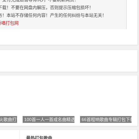
下载！不要在网盘内解压，否则提示压缩包损坏！
务！本站不存储任何内容！产生的任何纠纷与本站无关！
桥唱打包网
礼最火歌曲打包下载
100首一人一首成名曲精选下载【不
66首程响歌曲专辑打包下载
最热打包歌曲