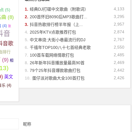
4,133
1.
经典DJ打碟中文歌曲（附歌词）
必点
(5)
名曲
(8)
3,295
2.
200首怀旧8090后MP3歌曲打...
2,957
3.
抖音热歌排行榜半年报（上...
园
(4)
张
抖音
2,874
4.
2025年KTV点歌推荐打包
2,767
5.
中文串烧:大街小巷最流行的DJ
抖音歌
2,550
6.
千禧年TOP100八十七首经典老歌
曲排行
2,485
7.
100首车载网络情歌打包
声
(9)
相
2,469
8.
26年新年抖音播放量最高90首
13)
2,442
9.
79个25年抖音爆款歌曲打包
9)
英文
2,426
10.
蛋仔派对歌曲大全100首打包
音乐
(4)
昵称