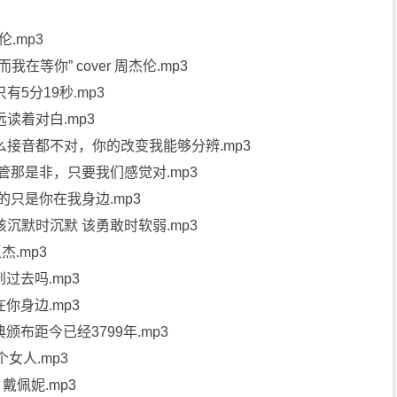
.mp3
我在等你” cover 周杰伦.mp3
有5分19秒.mp3
远读着对白.mp3
怎么接音都不对，你的改变我能够分辨.mp3
别管那是非，只要我们感觉对.mp3
要的只是你在我身边.mp3
该沉默时沉默 该勇敢时软弱.mp3
杰.mp3
过去吗.mp3
你身边.mp3
布距今已经3799年.mp3
个女人.mp3
 戴佩妮.mp3