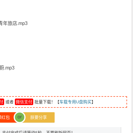
青年旅店.mp3
蔚.mp3
付
或者
微信支付
批量下载！【
车载专用U盘购买
】
or
领红包
朕要分享
372，支付完成后请等待5秒，不要刷新网页！