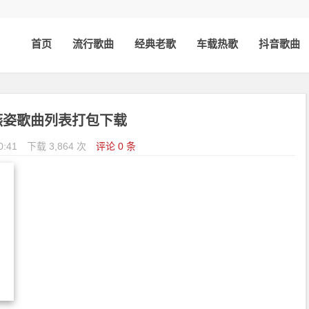
首页
流行歌曲
经典老歌
车载热歌
抖音歌曲
燕姿歌曲列表打包下载
0:41
下载 3,864 次
评论 0 条