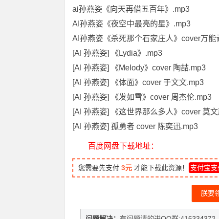
ai孙燕姿《向天再借五百年》.mp3
AI孙燕姿《夜空中最亮的星》.mp3
AI孙燕姿《杀死那个石家庄人》cover万能
[AI 孙燕姿] 《Lydia》.mp3
[AI 孙燕姿] 《Melody》cover 陶喆.mp3
[AI 孙燕姿] 《体面》cover 于文文.mp3
[AI 孙燕姿] 《发如雪》cover 周杰伦.mp3
[AI 孙燕姿] 《这世界那么多人》cover 莫文
[AI 孙燕姿] 孤勇者 cover 陈奕迅.mp3
百度网盘下载地址：
您需要先支付
3元
才能下载此资源！
支付宝支
朕要
问题解决：
有问题请的进QQ群:416334