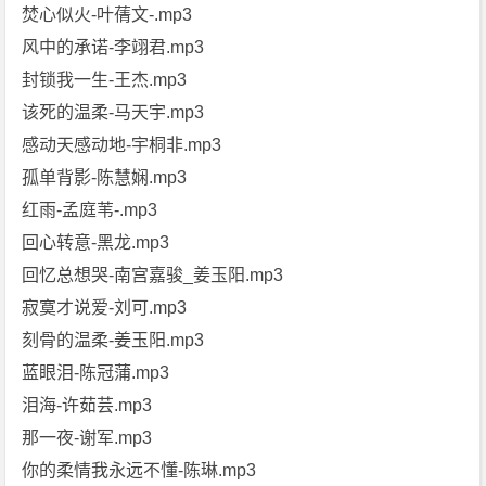
焚心似火-叶蒨文-.mp3
风中的承诺-李翊君.mp3
封锁我一生-王杰.mp3
该死的温柔-马天宇.mp3
感动天感动地-宇桐非.mp3
孤单背影-陈慧娴.mp3
红雨-孟庭苇-.mp3
回心转意-黑龙.mp3
回忆总想哭-南宫嘉骏_姜玉阳.mp3
寂寞才说爱-刘可.mp3
刻骨的温柔-姜玉阳.mp3
蓝眼泪-陈冠蒲.mp3
泪海-许茹芸.mp3
那一夜-谢军.mp3
你的柔情我永远不懂-陈琳.mp3