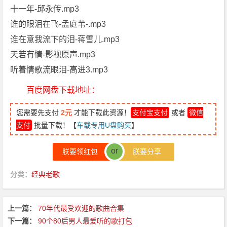
十一年-邱永传.mp3
谁的眼泪在飞-孟庭苇-.mp3
谁在意我流下的泪-蒋雪儿.mp3
天若有情-影视原声.mp3
听着情歌流眼泪-高进3.mp3
百度网盘下载地址：
您需要先支付
2元
才能下载此资源！
支付宝支付
或者
微信
支付
批量下载！【
车载专用U盘购买
】
or
朕要领红包
朕要分享
分类：
经典老歌
上一篇：
70年代最受欢迎的歌曲合集
下一篇：
90个80后男人最爱听的歌打包