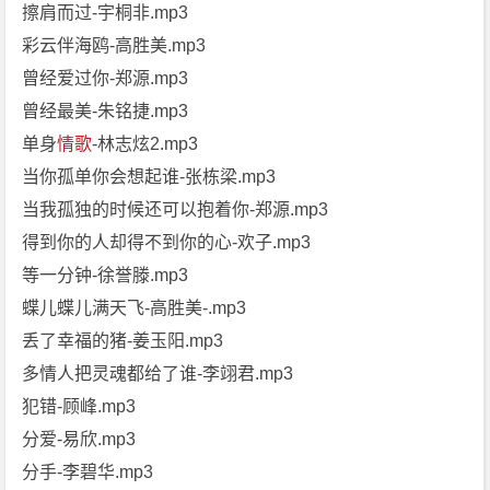
擦肩而过-宇桐非.mp3
彩云伴海鸥-高胜美.mp3
曾经爱过你-郑源.mp3
曾经最美-朱铭捷.mp3
单身
情歌
-林志炫2.mp3
当你孤单你会想起谁-张栋梁.mp3
当我孤独的时候还可以抱着你-郑源.mp3
得到你的人却得不到你的心-欢子.mp3
等一分钟-徐誉滕.mp3
蝶儿蝶儿满天飞-高胜美-.mp3
丢了幸福的猪-姜玉阳.mp3
多情人把灵魂都给了谁-李翊君.mp3
犯错-顾峰.mp3
分爱-易欣.mp3
分手-李碧华.mp3