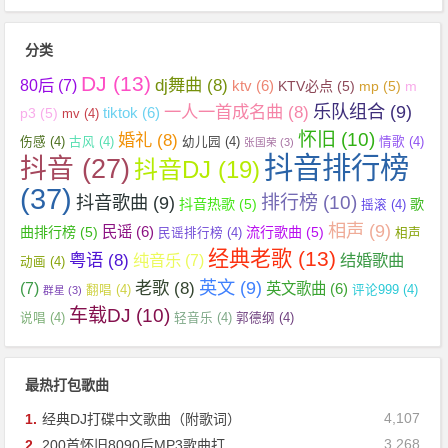
分类
DJ
(13)
dj舞曲
(8)
80后
(7)
ktv
(6)
KTV必点
(5)
mp
(5)
m
乐队组合
(9)
一人一首成名曲
(8)
tiktok
(6)
p3
(5)
mv
(4)
怀旧
(10)
婚礼
(8)
伤感
(4)
古风
(4)
幼儿园
(4)
情歌
(4)
张国荣
(3)
抖音排行榜
抖音
(27)
抖音DJ
(19)
(37)
抖音歌曲
(9)
排行榜
(10)
抖音热歌
(5)
歌
摇滚
(4)
相声
(9)
民谣
(6)
曲排行榜
(5)
流行歌曲
(5)
民谣排行榜
(4)
相声
经典老歌
(13)
粤语
(8)
纯音乐
(7)
结婚歌曲
动画
(4)
英文
(9)
老歌
(8)
(7)
英文歌曲
(6)
翻唱
(4)
评论999
(4)
群星
(3)
车载DJ
(10)
说唱
(4)
轻音乐
(4)
郭德纲
(4)
最热打包歌曲
4,107
1.
经典DJ打碟中文歌曲（附歌词）
3,268
2.
200首怀旧8090后MP3歌曲打...