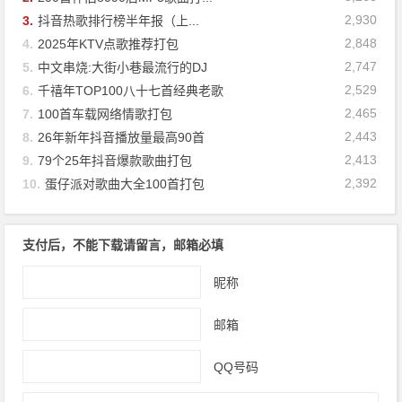
2,930
3.
抖音热歌排行榜半年报（上...
2,848
4.
2025年KTV点歌推荐打包
2,747
5.
中文串烧:大街小巷最流行的DJ
2,529
6.
千禧年TOP100八十七首经典老歌
2,465
7.
100首车载网络情歌打包
2,443
8.
26年新年抖音播放量最高90首
2,413
9.
79个25年抖音爆款歌曲打包
2,392
10.
蛋仔派对歌曲大全100首打包
支付后，不能下载请留言，邮箱必填
昵称
邮箱
QQ号码