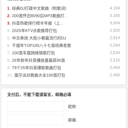
4,184
1.
经典DJ打碟中文歌曲（附歌词）
3,345
2.
200首怀旧8090后MP3歌曲打...
3,004
3.
抖音热歌排行榜半年报（上...
2,920
4.
2025年KTV点歌推荐打包
2,814
5.
中文串烧:大街小巷最流行的DJ
2,594
6.
千禧年TOP100八十七首经典老歌
2,534
7.
100首车载网络情歌打包
2,515
8.
26年新年抖音播放量最高90首
2,494
9.
79个25年抖音爆款歌曲打包
2,466
10.
蛋仔派对歌曲大全100首打包
支付后，不能下载请留言，邮箱必填
昵称
邮箱