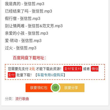
我是真的 - 张信哲.mp3
已经结束了吗 - 张信哲.mp3
假行僧 - 张信哲.mp3
别让情两难 - 张信哲&范文芳.mp3
亲爱的小孩 - 张信哲.mp3
爱·转动 - 张信哲.mp3
过火 - 张信哲.mp3
百度网盘下载地址：
您需要先支付
2元
才能下载此资源！
支付宝支付
或者
微信
支付
批量下载！【
车载专用U盘购买
】
or
朕要领红包
朕要分享
分类：
流行歌曲