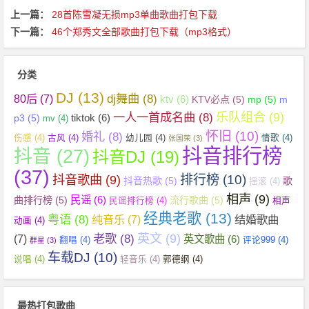
上一篇：
28首陈雪凝无损mp3单曲歌曲打包下载
下一篇：
46个郑秀文全部歌曲打包下载（mp3格式）
分类
DJ
(13)
dj舞曲
(8)
80后
(7)
ktv
(6)
KTV必点
(5)
mp
(5)
m
乐队组合
(9)
一人一首成名曲
(8)
tiktok
(6)
p3
(5)
mv
(4)
怀旧
(10)
婚礼
(8)
伤感
(4)
古风
(4)
幼儿园
(4)
情歌
(4)
张国荣
(3)
抖音排行榜
抖音
(27)
抖音DJ
(19)
(37)
抖音歌曲
(9)
排行榜
(10)
抖音热歌
(5)
歌
摇滚
(4)
相声
(9)
民谣
(6)
曲排行榜
(5)
流行歌曲
(5)
民谣排行榜
(4)
相声
经典老歌
(13)
粤语
(8)
纯音乐
(7)
结婚歌曲
动画
(4)
英文
(9)
老歌
(8)
(7)
英文歌曲
(6)
翻唱
(4)
评论999
(4)
群星
(3)
车载DJ
(10)
说唱
(4)
轻音乐
(4)
郭德纲
(4)
最热打包歌曲