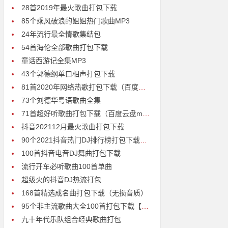
28首2019年最火歌曲打包下载
85个乘风破浪的姐姐热门歌曲MP3
24年流行最全情歌集结包
54首海伦全部歌曲打包下载
童话西游记全集MP3
43个郭德纲单口相声打包下载
81首2020年网络热歌打包下载（百度云）
73个刘德华粤语歌曲全集
71首超好听歌曲打包下载（百度云盘mp3高清无损）
抖音202112月最火歌曲打包下载
90个2021抖音热门DJ排行榜打包下载【无损超高音质】
100首抖音电音DJ舞曲打包下载
流行开车必听歌曲100首单曲
超级火的抖音DJ热流打包
168首精选成名曲打包下载（无损音质）
95个非主流歌曲大全100首打包下载【百度云】
九十年代乐队组合经典歌曲打包