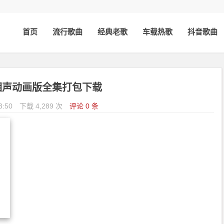
首页
流行歌曲
经典老歌
车载热歌
抖音歌曲
相声动画版全集打包下载
3:50
下载 4,289 次
评论 0 条