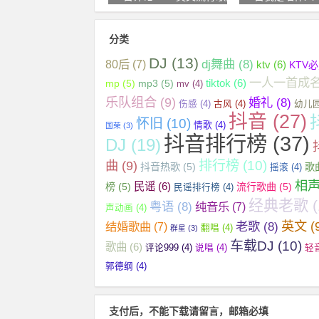
分类
DJ
(13)
dj舞曲
(8)
80后
(7)
ktv
(6)
KTV
一人一首成
tiktok
(6)
mp
(5)
mp3
(5)
mv
(4)
乐队组合
(9)
婚礼
(8)
伤感
(4)
古风
(4)
幼儿
抖音
(27)
怀旧
(10)
情歌
(4)
国荣
(3)
抖音排行榜
(37)
DJ
(19)
曲
(9)
排行榜
(10)
抖音热歌
(5)
歌
摇滚
(4)
相
民谣
(6)
榜
(5)
流行歌曲
(5)
民谣排行榜
(4)
经典老歌
(
粤语
(8)
纯音乐
(7)
声动画
(4)
英文
(
老歌
(8)
结婚歌曲
(7)
翻唱
(4)
群星
(3)
车载DJ
(10)
歌曲
(6)
评论999
(4)
说唱
(4)
轻
郭德纲
(4)
支付后，不能下载请留言，邮箱必填