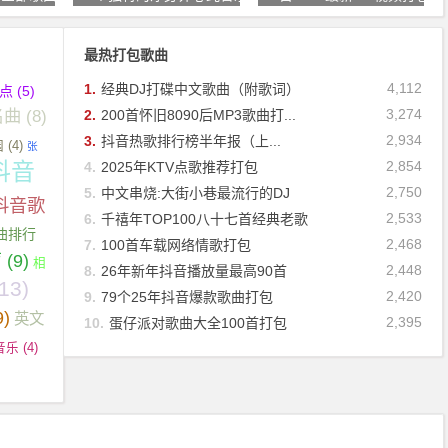
最热打包歌曲
4,112
1.
经典DJ打碟中文歌曲（附歌词）
必点
(5)
名曲
(8)
3,274
2.
200首怀旧8090后MP3歌曲打...
2,934
3.
抖音热歌排行榜半年报（上...
园
(4)
张
抖音
2,854
4.
2025年KTV点歌推荐打包
2,750
5.
中文串烧:大街小巷最流行的DJ
抖音歌
2,533
6.
千禧年TOP100八十七首经典老歌
曲排行
2,468
7.
100首车载网络情歌打包
声
(9)
相
2,448
8.
26年新年抖音播放量最高90首
13)
2,420
9.
79个25年抖音爆款歌曲打包
9)
英文
2,395
10.
蛋仔派对歌曲大全100首打包
音乐
(4)