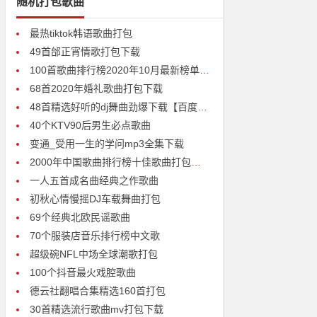
随机打包歌曲
最热tiktok韩语歌曲打包
49首邰正宵情歌打包下载
100首歌曲排行榜2020年10月最新榜单打包下载
68首2020年婚礼歌曲打包下载
48首精选好听的dj舞曲劲爆下载【百度云盘高清mp3】
40个KTV90后男生必点歌曲
变通_受用一生的学问mp3全集下载
2000年中国歌曲排行榜十佳歌曲打包下载【百度网盘无损】
一人五首成名曲经典之作歌曲
初秋心情慢摇DJ车载舞曲打包
69个经典北欧民谣歌曲
70个服装店音乐排行榜中文歌
超级碗NFL中场全球潮歌打包
100个抖音最火戏腔歌曲
德云社翻唱合集精选160首打包
30首精选流行歌曲mv打包下载
载