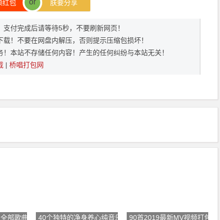
or
领红包
朕要分享
372，支付完成后请等待5秒，不要刷新网页！
下载！不要在网盘内解压，否则提示压缩包损坏！
务！本站不存储任何内容！产生的任何纠纷与本站无关！
载
|
桥唱打包网
2全部歌曲打包下载
40个独特的净身养心纯音乐
90首2019最新MV视频打包下