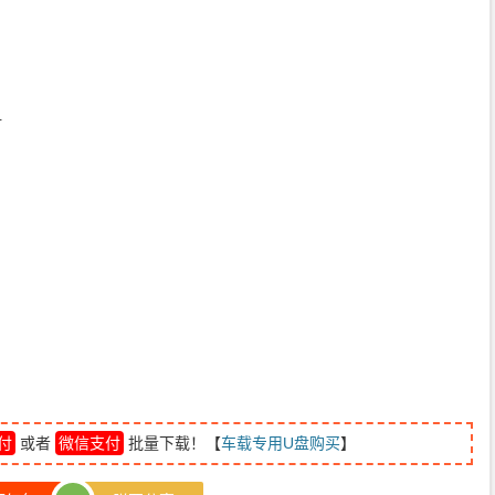
4
付
或者
微信支付
批量下载！【
车载专用U盘购买
】