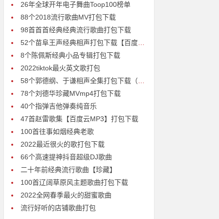
26年全球开年电子舞曲Toop100榜单
88个2018流行歌曲MV打包下载
98首首首经典经典流行歌曲打包下载
52个苗阜王声经典相声打包下载【百度云高清无损mp3】
8个陈佩斯经典小品专辑打包下载
2022tiktok最火英文歌打包
58个郭德纲、于谦相声全集打包下载（无损音质）百度网盘
78个刘德华珍藏MVmp4打包下载
40个指弹吉他弹奏纯音乐
47首赵雷歌集【百度云MP3】打包下载
100首往事如烟经典老歌
2022最近很火的歌打包下载
66个高速提神抖音超级DJ歌曲
二十年前经典流行歌曲【珍藏】
100首辽阔草原风主题歌曲打包下载
2022全网春季最火的甜蜜歌曲
流行好听的店铺歌曲打包