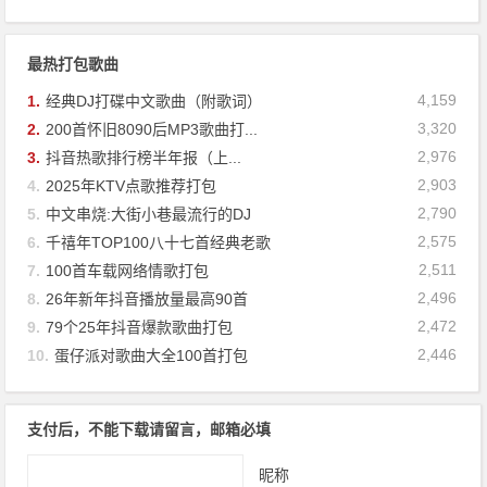
最热打包歌曲
4,159
1.
经典DJ打碟中文歌曲（附歌词）
3,320
2.
200首怀旧8090后MP3歌曲打...
2,976
3.
抖音热歌排行榜半年报（上...
2,903
4.
2025年KTV点歌推荐打包
2,790
5.
中文串烧:大街小巷最流行的DJ
2,575
6.
千禧年TOP100八十七首经典老歌
2,511
7.
100首车载网络情歌打包
2,496
8.
26年新年抖音播放量最高90首
2,472
9.
79个25年抖音爆款歌曲打包
2,446
10.
蛋仔派对歌曲大全100首打包
支付后，不能下载请留言，邮箱必填
昵称