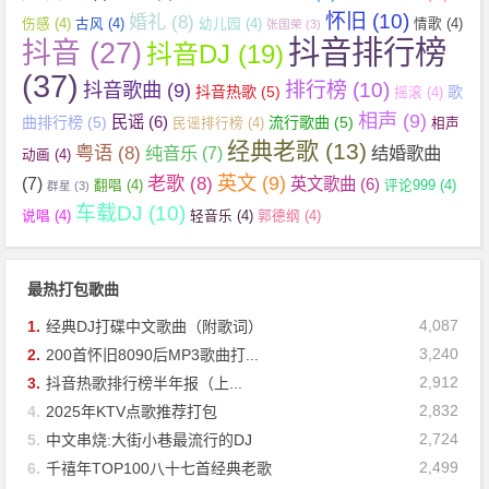
怀旧
(10)
婚礼
(8)
伤感
(4)
古风
(4)
幼儿园
(4)
情歌
(4)
张国荣
(3)
抖音排行榜
抖音
(27)
抖音DJ
(19)
(37)
抖音歌曲
(9)
排行榜
(10)
抖音热歌
(5)
歌
摇滚
(4)
相声
(9)
民谣
(6)
曲排行榜
(5)
流行歌曲
(5)
民谣排行榜
(4)
相声
经典老歌
(13)
粤语
(8)
纯音乐
(7)
结婚歌曲
动画
(4)
英文
(9)
老歌
(8)
(7)
英文歌曲
(6)
翻唱
(4)
评论999
(4)
群星
(3)
车载DJ
(10)
说唱
(4)
轻音乐
(4)
郭德纲
(4)
最热打包歌曲
4,087
1.
经典DJ打碟中文歌曲（附歌词）
3,240
2.
200首怀旧8090后MP3歌曲打...
2,912
3.
抖音热歌排行榜半年报（上...
2,832
4.
2025年KTV点歌推荐打包
2,724
5.
中文串烧:大街小巷最流行的DJ
2,499
6.
千禧年TOP100八十七首经典老歌