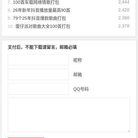
2,444
7.
100首车载网络情歌打包
2,420
8.
26年新年抖音播放量最高90首
2,388
9.
79个25年抖音爆款歌曲打包
2,378
10.
蛋仔派对歌曲大全100首打包
支付后，不能下载请留言，邮箱必填
昵称
邮箱
QQ号码