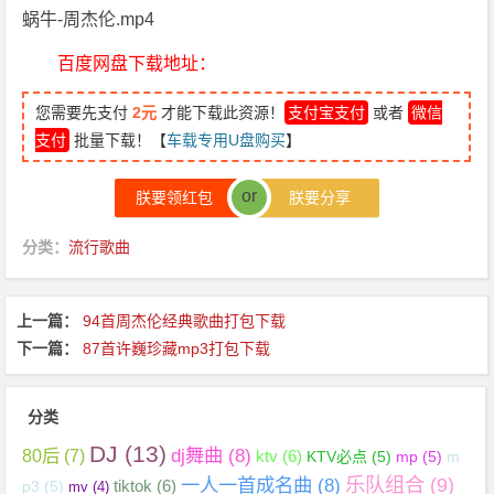
蜗牛-周杰伦.mp4
百度网盘下载地址：
您需要先支付
2元
才能下载此资源！
支付宝支付
或者
微信
支付
批量下载！【
车载专用U盘购买
】
or
朕要领红包
朕要分享
分类：
流行歌曲
上一篇：
94首周杰伦经典歌曲打包下载
下一篇：
87首许巍珍藏mp3打包下载
分类
DJ
(13)
dj舞曲
(8)
80后
(7)
ktv
(6)
KTV必点
(5)
mp
(5)
m
乐队组合
(9)
一人一首成名曲
(8)
tiktok
(6)
p3
(5)
mv
(4)