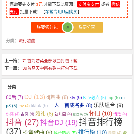
您需要先支付
3元
才能下载此资源！
支付宝支付
或者
微信
支付
批量下载！【
车载专用U盘购买
】
or
朕要领红包
朕要分享
分类：
流行歌曲
上一篇：
71首刘若英全部歌曲打包下载
下一篇：
39首马天宇所有歌曲打包下载
分类
DJ
(13)
dj舞曲
(8)
80后
(7)
ktv
(6)
KTV必点
(5)
mp
(5)
m
乐队组合
(9)
一人一首成名曲
(8)
tiktok
(6)
p3
(5)
mv
(4)
怀旧
(10)
婚礼
(8)
伤感
(4)
古风
(4)
幼儿园
(4)
情歌
(4)
张国荣
(3)
抖音排行榜
抖音
(27)
抖音DJ
(19)
(37)
抖音歌曲
(9)
排行榜
(10)
抖音热歌
(5)
歌
摇滚
(4)