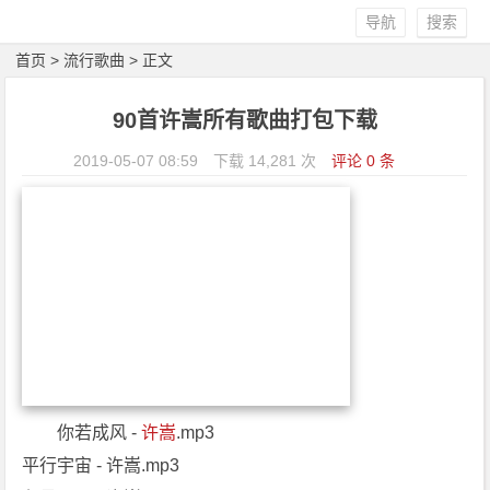
导航
搜索
首页
>
流行歌曲
> 正文
90首许嵩所有歌曲打包下载
2019-05-07 08:59
下载 14,281 次
评论 0 条
你若成风 -
许嵩
.mp3
平行宇宙 - 许嵩.mp3