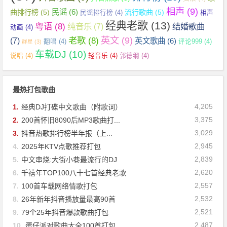
相声
(9)
民谣
(6)
曲排行榜
(5)
流行歌曲
(5)
民谣排行榜
(4)
相声
经典老歌
(13)
粤语
(8)
纯音乐
(7)
结婚歌曲
动画
(4)
英文
(9)
老歌
(8)
(7)
英文歌曲
(6)
翻唱
(4)
评论999
(4)
群星
(3)
车载DJ
(10)
说唱
(4)
轻音乐
(4)
郭德纲
(4)
最热打包歌曲
4,205
1.
经典DJ打碟中文歌曲（附歌词）
3,375
2.
200首怀旧8090后MP3歌曲打...
3,029
3.
抖音热歌排行榜半年报（上...
2,945
4.
2025年KTV点歌推荐打包
2,839
5.
中文串烧:大街小巷最流行的DJ
2,620
6.
千禧年TOP100八十七首经典老歌
2,557
7.
100首车载网络情歌打包
2,532
8.
26年新年抖音播放量最高90首
2,521
9.
79个25年抖音爆款歌曲打包
2,487
10.
蛋仔派对歌曲大全100首打包