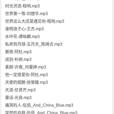
时光洪流-程响.mp3
世界第一等-刘德华.mp3
世界这么大还是遇见你-程响.mp3
谁明浪子心-王杰.mp3
水中花-谭咏麟.mp3
私奔到月球-五月天_陈绮贞.mp3
撕夜-阿杜.mp3
送别-朴树.mp3
素颜-许嵩_何曼婷.mp3
他一定很爱你-阿杜.mp3
天使的翅膀-徐誉滕.mp3
天涯-任贤齐.mp3
童话-光良.mp3
痛哭的人-伍佰_And_China_Blue.mp3
突然的自我-伍佰_And_China_Blue.mp3