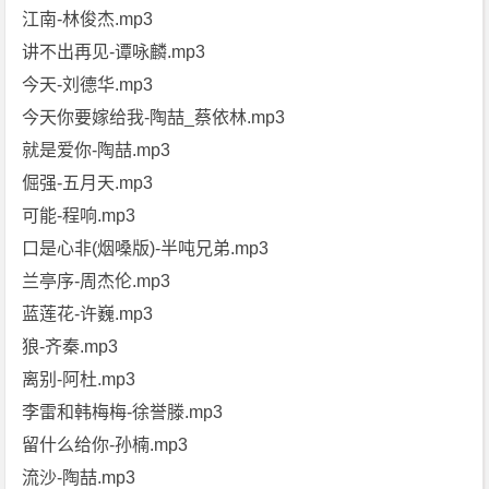
江南-林俊杰.mp3
讲不出再见-谭咏麟.mp3
今天-刘德华.mp3
今天你要嫁给我-陶喆_蔡依林.mp3
就是爱你-陶喆.mp3
倔强-五月天.mp3
可能-程响.mp3
口是心非(烟嗓版)-半吨兄弟.mp3
兰亭序-周杰伦.mp3
蓝莲花-许巍.mp3
狼-齐秦.mp3
离别-阿杜.mp3
李雷和韩梅梅-徐誉滕.mp3
留什么给你-孙楠.mp3
流沙-陶喆.mp3