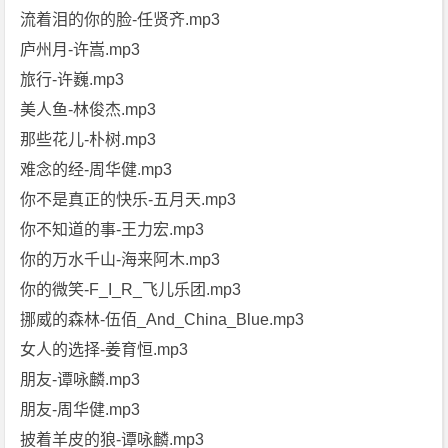
流着泪的你的脸-任贤齐.mp3
庐州月-许嵩.mp3
旅行-许巍.mp3
美人鱼-林俊杰.mp3
那些花儿-朴树.mp3
难念的经-周华健.mp3
你不是真正的快乐-五月天.mp3
你不知道的事-王力宏.mp3
你的万水千山-海来阿木.mp3
你的微笑-F_I_R_飞儿乐团.mp3
挪威的森林-伍佰_And_China_Blue.mp3
女人的选择-姜育恒.mp3
朋友-谭咏麟.mp3
朋友-周华健.mp3
披着羊皮的狼-谭咏麟.mp3