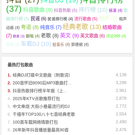
(37)
抖音歌曲
(9)
排行榜
(10)
抖音热歌
(5)
歌
摇滚
(4)
相声
(9)
民谣
(6)
曲排行榜
(5)
流行歌曲
(5)
民谣排行榜
(4)
相声
经典老歌
(13)
粤语
(8)
纯音乐
(7)
结婚歌曲
动画
(4)
英文
(9)
老歌
(8)
(7)
英文歌曲
(6)
翻唱
(4)
评论999
(4)
群星
(3)
车载DJ
(10)
说唱
(4)
轻音乐
(4)
郭德纲
(4)
最热打包歌曲
4,138
1.
经典DJ打碟中文歌曲（附歌词）
3,298
2.
200首怀旧8090后MP3歌曲打...
2,961
3.
抖音热歌排行榜半年报（上...
2,878
4.
2025年KTV点歌推荐打包
2,772
5.
中文串烧:大街小巷最流行的DJ
2,554
6.
千禧年TOP100八十七首经典老歌
2,490
7.
100首车载网络情歌打包
2,476
8.
26年新年抖音播放量最高90首