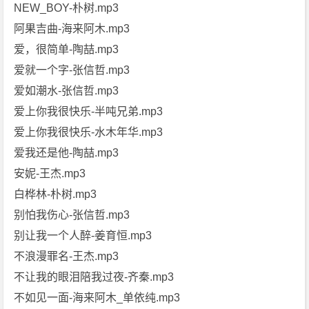
NEW_BOY-朴树.mp3
阿果吉曲-海来阿木.mp3
爱，很简单-陶喆.mp3
爱就一个字-张信哲.mp3
爱如潮水-张信哲.mp3
爱上你我很快乐-半吨兄弟.mp3
爱上你我很快乐-水木年华.mp3
爱我还是他-陶喆.mp3
安妮-王杰.mp3
白桦林-朴树.mp3
别怕我伤心-张信哲.mp3
别让我一个人醉-姜育恒.mp3
不浪漫罪名-王杰.mp3
不让我的眼泪陪我过夜-齐秦.mp3
不如见一面-海来阿木_单依纯.mp3