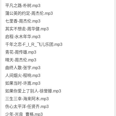
平凡之路-朴树.mp3
蒲公英的约定-周杰伦.mp3
七里香-周杰伦.mp3
其实不想走-周华健.mp3
启程-水木年华.mp3
千年之恋-F_I_R_飞儿乐团.mp3
青花-周传雄.mp3
晴天-周杰伦.mp3
曲终人散-张宇.mp3
人间烟火-程响.mp3
如果当时-许嵩.mp3
如果你爱上了别人-徐誉滕.mp3
三生三幸-海来阿木.mp3
伤心太平洋-任贤齐.mp3
少年-光良_曹格.mp3