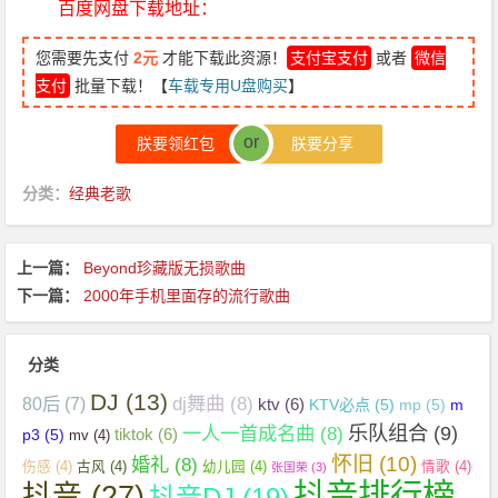
百度网盘下载地址：
您需要先支付
2元
才能下载此资源！
支付宝支付
或者
微信
支付
批量下载！【
车载专用U盘购买
】
or
朕要领红包
朕要分享
分类：
经典老歌
上一篇：
Beyond珍藏版无损歌曲
下一篇：
2000年手机里面存的流行歌曲
分类
DJ
(13)
dj舞曲
(8)
80后
(7)
ktv
(6)
KTV必点
(5)
mp
(5)
m
乐队组合
(9)
一人一首成名曲
(8)
tiktok
(6)
p3
(5)
mv
(4)
怀旧
(10)
婚礼
(8)
伤感
(4)
古风
(4)
幼儿园
(4)
情歌
(4)
张国荣
(3)
抖音排行榜
抖音
(27)
抖音DJ
(19)