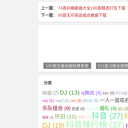
上一篇：
74首孙楠歌曲大全100首精选打包下载
下一篇：
50首无印良品组合歌曲下载
100首往事如烟经典老歌
101首汪峰全部
分类
DJ
(13)
dj舞曲
(8)
80后
(7)
ktv
(6)
KTV
一人一首成
tiktok
(6)
mp
(5)
mp3
(5)
mv
(4)
乐队组合
(9)
婚礼
(8)
伤感
(4)
古风
(4)
幼儿
抖音
(27)
怀旧
(10)
情歌
(4)
国荣
(3)
抖音排行榜
(37)
DJ
(19)