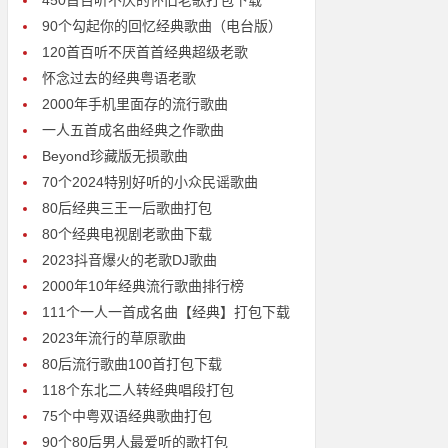
450首百听不厌的怀旧老歌打包下载
90个勾起你的回忆经典歌曲（电台版）
120首百听不厌首首经典超级老歌
怀念过去的经典粤语老歌
2000年手机里面存的流行歌曲
一人五首成名曲经典之作歌曲
Beyond珍藏版无损歌曲
70个2024特别好听的小众民谣歌曲
80后经典三王一后歌曲打包
80个经典电视剧老歌曲下载
2023抖音爆火的老歌DJ歌曲
2000年10年经典流行歌曲排行榜
111个一人一首成名曲【经典】打包下载
2023年流行的草原歌曲
80后流行歌曲100首打包下载
118个东北二人转经典唱段打包
75个中粤双语经典歌曲打包
90个80后男人最爱听的歌打包