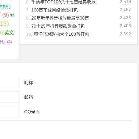
2,519
6.
千禧年TOP100八十七首经典老歌
曲排行
2,457
7.
100首车载网络情歌打包
声
(9)
相
2,436
8.
26年新年抖音播放量最高90首
13)
2,406
9.
79个25年抖音爆款歌曲打包
9)
英文
2,392
10.
蛋仔派对歌曲大全100首打包
音乐
(4)
昵称
邮箱
QQ号码