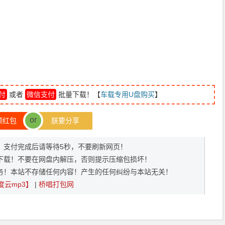
付
或者
微信支付
批量下载！【
车载专用U盘购买
】
or
领红包
朕要分享
372，支付完成后请等待5秒，不要刷新网页！
下载！不要在网盘内解压，否则提示压缩包损坏！
务！本站不存储任何内容！产生的任何纠纷与本站无关！
度云mp3】
|
桥唱打包网