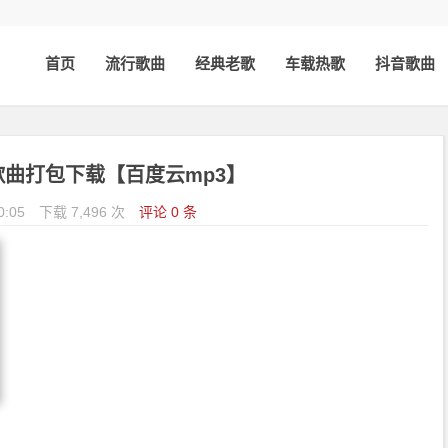
首页
流行歌曲
经典老歌
车载热歌
抖音歌曲
歌曲打包下载【百度云mp3】
0:05
下载 7,496 次
评论 0 条