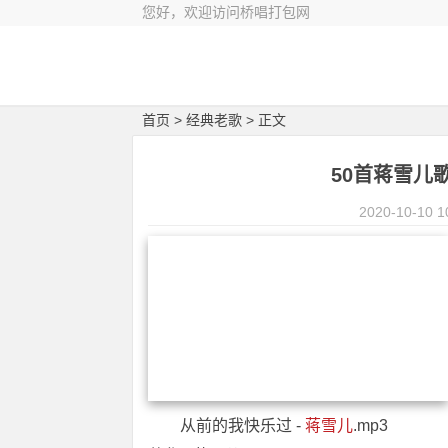
您好，欢迎访问桥唱打包网
首页
>
经典老歌
> 正文
50首蒋雪儿
2020-10-10 1
从前的我快乐过 -
蒋雪儿
.mp3