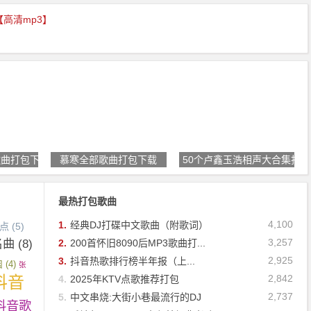
【高清mp3】
歌曲打包下载
慕寒全部歌曲打包下载
50个卢鑫玉浩相声大合集打
最热打包歌曲
4,100
1.
经典DJ打碟中文歌曲（附歌词）
必点
(5)
名曲
(8)
3,257
2.
200首怀旧8090后MP3歌曲打...
2,925
3.
抖音热歌排行榜半年报（上...
园
(4)
张
抖音
2,842
4.
2025年KTV点歌推荐打包
2,737
5.
中文串烧:大街小巷最流行的DJ
抖音歌