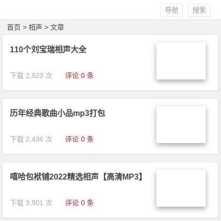
导航
搜索
首页
> 相声 > 文章
110个刘宝瑞相声大全
下载 2,923 次
评论 0 条
历年经典歌曲小品mp3打包
下载 2,496 次
评论 0 条
嘻哈包袱铺2022精选相声【高清MP3】
下载 3,901 次
评论 0 条