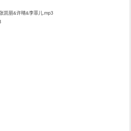
张凯丽&许晴&李菲儿.mp3
3