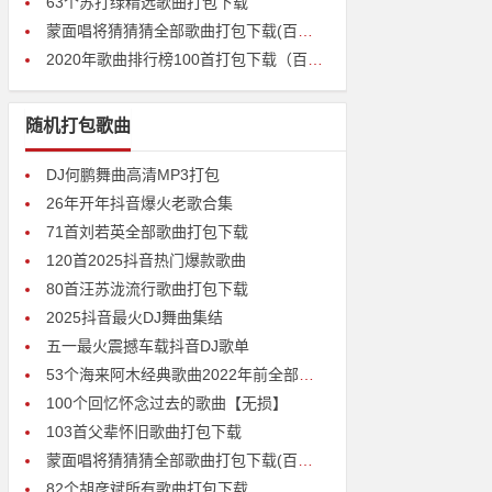
63个苏打绿精选歌曲打包下载
蒙面唱将猜猜猜全部歌曲打包下载(百度云高清无损)
2020年歌曲排行榜100首打包下载（百度云盘高清无损）
随机打包歌曲
DJ何鹏舞曲高清MP3打包
26年开年抖音爆火老歌合集
71首刘若英全部歌曲打包下载
120首2025抖音热门爆款歌曲
80首汪苏泷流行歌曲打包下载
2025抖音最火DJ舞曲集结
五一最火震撼车载抖音DJ歌单
53个海来阿木经典歌曲2022年前全部歌曲打包下载
100个回忆怀念过去的歌曲【无损】
103首父辈怀旧歌曲打包下载
蒙面唱将猜猜猜全部歌曲打包下载(百度云高清无损)
82个胡彦斌所有歌曲打包下载