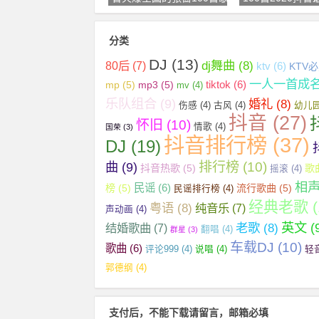
分类
DJ
(13)
dj舞曲
(8)
80后
(7)
ktv
(6)
KTV
一人一首成
tiktok
(6)
mp
(5)
mp3
(5)
mv
(4)
乐队组合
(9)
婚礼
(8)
伤感
(4)
古风
(4)
幼儿
抖音
(27)
怀旧
(10)
情歌
(4)
国荣
(3)
抖音排行榜
(37)
DJ
(19)
曲
(9)
排行榜
(10)
抖音热歌
(5)
歌
摇滚
(4)
相
民谣
(6)
榜
(5)
流行歌曲
(5)
民谣排行榜
(4)
经典老歌
(
粤语
(8)
纯音乐
(7)
声动画
(4)
英文
(
老歌
(8)
结婚歌曲
(7)
翻唱
(4)
群星
(3)
车载DJ
(10)
歌曲
(6)
评论999
(4)
说唱
(4)
轻
郭德纲
(4)
支付后，不能下载请留言，邮箱必填