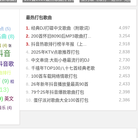
最热打包歌曲
4,097
1.
经典DJ打碟中文歌曲（附歌词）
必点
(5)
名曲
(8)
3,254
2.
200首怀旧8090后MP3歌曲打...
2,918
3.
抖音热歌排行榜半年报（上...
园
(4)
张
抖音
2,838
4.
2025年KTV点歌推荐打包
2,730
5.
中文串烧:大街小巷最流行的DJ
抖音歌
2,509
6.
千禧年TOP100八十七首经典老歌
曲排行
2,453
7.
100首车载网络情歌打包
声
(9)
相
2,433
8.
26年新年抖音播放量最高90首
13)
2,398
9.
79个25年抖音爆款歌曲打包
9)
英文
2,386
10.
蛋仔派对歌曲大全100首打包
音乐
(4)