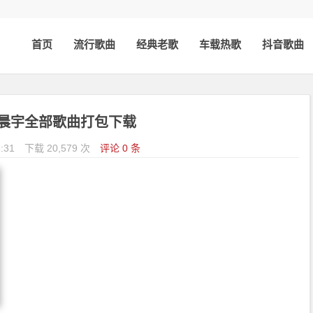
首页
流行歌曲
经典老歌
车载热歌
抖音歌曲
华晨宇全部歌曲打包下载
:31
下载 20,579 次
评论 0 条