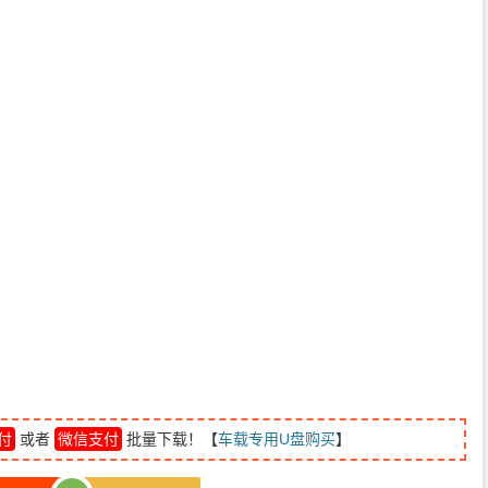
付
或者
微信支付
批量下载！【
车载专用U盘购买
】