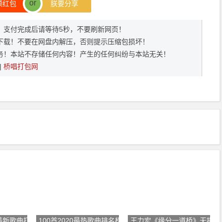
or
领红包
朕要分享
372，支付完成后请等待5秒，不要刷新网页！
下载！不要在网盘内解压，否则提示压缩包损坏！
务！本站不存储任何内容！产生的任何纠纷与本站无关！
|
桥唱打包网
音最新歌曲打包下载【
100首2020最热歌曲排名榜单打包下
王力宏《缘分一道桥》无损音