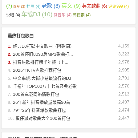
英文
(9)
老歌
(8)
(7)
英文歌曲
(6)
翻唱
(4)
评论999
(4)
群星
(3)
车载DJ
(10)
说唱
(4)
轻音乐
(4)
郭德纲
(4)
最热打包歌曲
4,159
1.
经典DJ打碟中文歌曲（附歌词）
3,323
2.
200首怀旧8090后MP3歌曲打...
2,978
3.
抖音热歌排行榜半年报（上...
2,905
4.
2025年KTV点歌推荐打包
2,791
5.
中文串烧:大街小巷最流行的DJ
2,576
6.
千禧年TOP100八十七首经典老歌
2,513
7.
100首车载网络情歌打包
2,497
8.
26年新年抖音播放量最高90首
2,474
9.
79个25年抖音爆款歌曲打包
2,447
10.
蛋仔派对歌曲大全100首打包