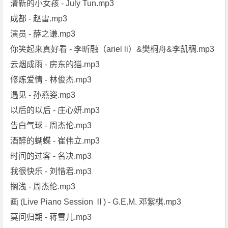
清新的小女孩 - July Tun.mp3
成都 - 赵雷.mp3
演员 - 薛之谦.mp3
你笑起来真好看 - 李昕融（ariel li）&樊桐舟&李凯稠.mp3
云烟成雨 - 房东的猫.mp3
修炼爱情 - 林俊杰.mp3
遇见 - 孙燕姿.mp3
以后的以后 - 庄心妍.mp3
告白气球 - 周杰伦.mp3
酒醉的蝴蝶 - 崔伟立.mp3
时间的过客 - 名决.mp3
我很快乐 - 刘惜君.mp3
搁浅 - 周杰伦.mp3
画 (Live Piano Session Ⅱ) - G.E.M. 邓紫棋.mp3
莫问归期 - 蒋雪儿.mp3