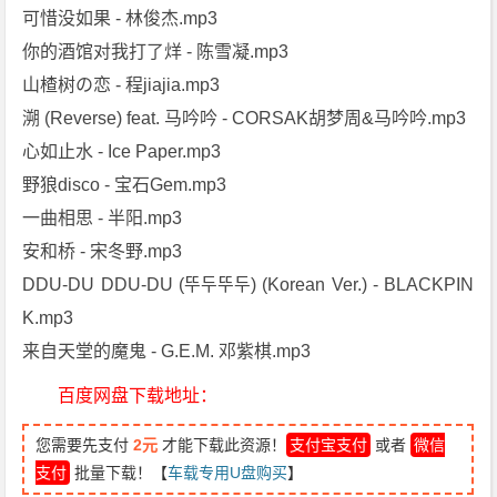
可惜没如果 - 林俊杰.mp3
你的酒馆对我打了烊 - 陈雪凝.mp3
山楂树の恋 - 程jiajia.mp3
溯 (Reverse) feat. 马吟吟 - CORSAK胡梦周&马吟吟.mp3
心如止水 - Ice Paper.mp3
野狼disco - 宝石Gem.mp3
一曲相思 - 半阳.mp3
安和桥 - 宋冬野.mp3
DDU-DU DDU-DU (뚜두뚜두) (Korean Ver.) - BLACKPIN
K.mp3
来自天堂的魔鬼 - G.E.M. 邓紫棋.mp3
百度网盘下载地址：
您需要先支付
2元
才能下载此资源！
支付宝支付
或者
微信
支付
批量下载！【
车载专用U盘购买
】