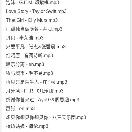
泡沫 - G.E.M. 邓紫棋.mp3
Love Story - Taylor Swift.mp3
That Girl - Olly Murs.mp3
把孤独当做晚餐 - 井胧.mp3
贝贝 - 李荣浩.mp3
只要平凡 - 张杰&张碧晨.mp3
红昭愿 - 音阙诗听.mp3
暗示分离 - en.mp3
牧马城市 - 毛不易.mp3
再见只是陌生人 - 庄心妍.mp3
月牙湾 - F.I.R.飞儿乐团.mp3
感谢你曾来过 - Ayo97&周思涵.mp3
嚣张 - en.mp3
想见你想见你想见你 - 八三夭乐团.mp3
桥边姑娘 - 海伦.mp3