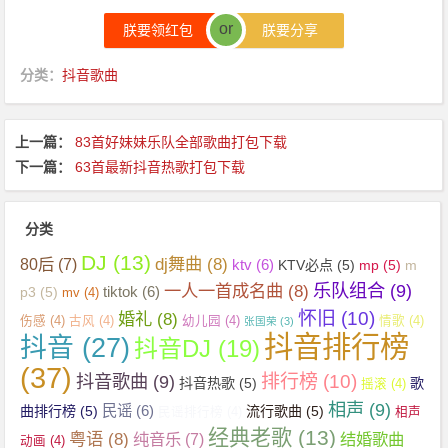
or
朕要领红包
朕要分享
分类：
抖音歌曲
上一篇：
83首好妹妹乐队全部歌曲打包下载
下一篇：
63首最新抖音热歌打包下载
分类
DJ
(13)
dj舞曲
(8)
80后
(7)
ktv
(6)
KTV必点
(5)
mp
(5)
m
乐队组合
(9)
一人一首成名曲
(8)
tiktok
(6)
p3
(5)
mv
(4)
怀旧
(10)
婚礼
(8)
伤感
(4)
古风
(4)
幼儿园
(4)
情歌
(4)
张国荣
(3)
抖音排行榜
抖音
(27)
抖音DJ
(19)
(37)
抖音歌曲
(9)
排行榜
(10)
抖音热歌
(5)
歌
摇滚
(4)
相声
(9)
民谣
(6)
曲排行榜
(5)
流行歌曲
(5)
民谣排行榜
(4)
相声
经典老歌
(13)
粤语
(8)
纯音乐
(7)
结婚歌曲
动画
(4)